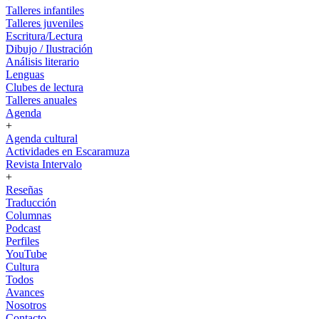
Talleres infantiles
Talleres juveniles
Escritura/Lectura
Dibujo / Ilustración
Análisis literario
Lenguas
Clubes de lectura
Talleres anuales
Agenda
+
Agenda cultural
Actividades en Escaramuza
Revista Intervalo
+
Reseñas
Traducción
Columnas
Podcast
Perfiles
YouTube
Cultura
Todos
Avances
Nosotros
Contacto