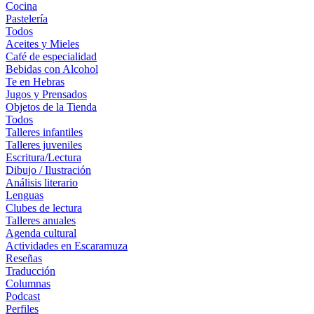
Cocina
Pastelería
Todos
Aceites y Mieles
Café de especialidad
Bebidas con Alcohol
Te en Hebras
Jugos y Prensados
Objetos de la Tienda
Todos
Talleres infantiles
Talleres juveniles
Escritura/Lectura
Dibujo / Ilustración
Análisis literario
Lenguas
Clubes de lectura
Talleres anuales
Agenda cultural
Actividades en Escaramuza
Reseñas
Traducción
Columnas
Podcast
Perfiles