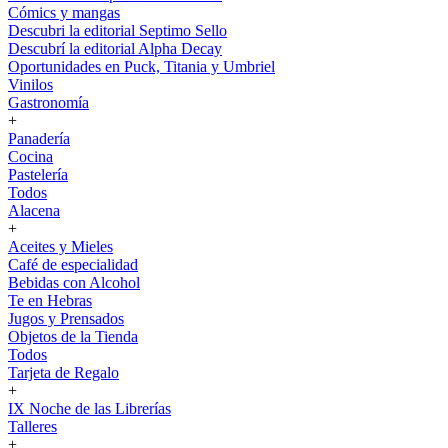
Cómics y mangas
Descubri la editorial Septimo Sello
Descubrí la editorial Alpha Decay
Oportunidades en Puck, Titania y Umbriel
Vinilos
Gastronomía
+
Panadería
Cocina
Pastelería
Todos
Alacena
+
Aceites y Mieles
Café de especialidad
Bebidas con Alcohol
Te en Hebras
Jugos y Prensados
Objetos de la Tienda
Todos
Tarjeta de Regalo
+
IX Noche de las Librerías
Talleres
+