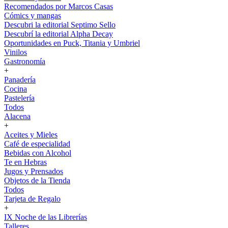
Recomendados por Marcos Casas
Cómics y mangas
Descubri la editorial Septimo Sello
Descubrí la editorial Alpha Decay
Oportunidades en Puck, Titania y Umbriel
Vinilos
Gastronomía
+
Panadería
Cocina
Pastelería
Todos
Alacena
+
Aceites y Mieles
Café de especialidad
Bebidas con Alcohol
Te en Hebras
Jugos y Prensados
Objetos de la Tienda
Todos
Tarjeta de Regalo
+
IX Noche de las Librerías
Talleres