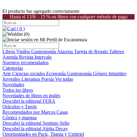
El producto fue agregado correctamente
Hasta el 13/8: - 15 % en libros con cualquier método de pago
(
0
)
(
0
)
Libros
Vinilos
Gastronomía
Alacena
Tarjeta de Regalo
Talleres
Agenda
Revista Intervalo
Nuestros recomendados
Categorías
Arte
Ciencias sociales
Economía
Gastronomía
Género
Infantiles
Juveniles
Literatura
Poesía
Ver todas
Novedades
Todos los libros
Novedades de libros en inglés
Descubrí la editorial FERA
Oráculos y Tarots
Recomendados por Marcos Casas
Cómics y mangas
Descubri la editorial Septimo Sello
Descubrí la editorial Alpha Decay
Oportunidades en Puck, Titania y Umbriel