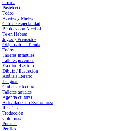
Cocina
Pastelería
Todos
Aceites y Mieles
Café de especialidad
Bebidas con Alcohol
Te en Hebras
Jugos y Prensados
Objetos de la Tienda
Todos
Talleres infantiles
Talleres juveniles
Escritura/Lectura
Dibujo / Ilustración
Análisis literario
Lenguas
Clubes de lectura
Talleres anuales
Agenda cultural
Actividades en Escaramuza
Reseñas
Traducción
Columnas
Podcast
Perfiles