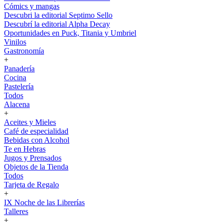
Cómics y mangas
Descubri la editorial Septimo Sello
Descubrí la editorial Alpha Decay
Oportunidades en Puck, Titania y Umbriel
Vinilos
Gastronomía
+
Panadería
Cocina
Pastelería
Todos
Alacena
+
Aceites y Mieles
Café de especialidad
Bebidas con Alcohol
Te en Hebras
Jugos y Prensados
Objetos de la Tienda
Todos
Tarjeta de Regalo
+
IX Noche de las Librerías
Talleres
+