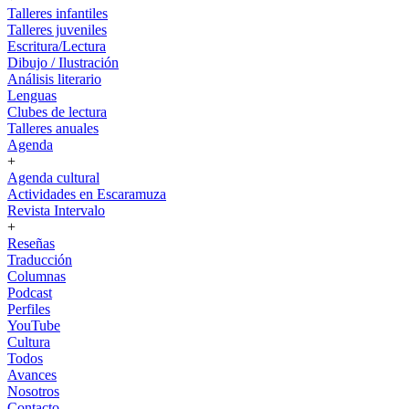
Talleres infantiles
Talleres juveniles
Escritura/Lectura
Dibujo / Ilustración
Análisis literario
Lenguas
Clubes de lectura
Talleres anuales
Agenda
+
Agenda cultural
Actividades en Escaramuza
Revista Intervalo
+
Reseñas
Traducción
Columnas
Podcast
Perfiles
YouTube
Cultura
Todos
Avances
Nosotros
Contacto