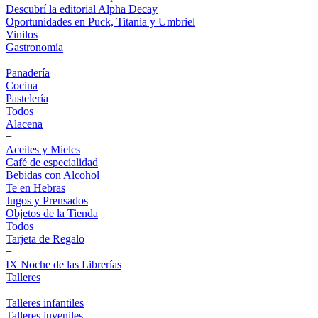
Descubrí la editorial Alpha Decay
Oportunidades en Puck, Titania y Umbriel
Vinilos
Gastronomía
+
Panadería
Cocina
Pastelería
Todos
Alacena
+
Aceites y Mieles
Café de especialidad
Bebidas con Alcohol
Te en Hebras
Jugos y Prensados
Objetos de la Tienda
Todos
Tarjeta de Regalo
+
IX Noche de las Librerías
Talleres
+
Talleres infantiles
Talleres juveniles