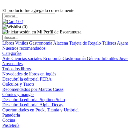
El producto fue agregado correctamente
(
0
)
(
0
)
Libros
Vinilos
Gastronomía
Alacena
Tarjeta de Regalo
Talleres
Agen
Nuestros recomendados
Categorías
Arte
Ciencias sociales
Economía
Gastronomía
Género
Infantiles
Juve
Novedades
Todos los libros
Novedades de libros en inglés
Descubrí la editorial FERA
Oráculos y Tarots
Recomendados por Marcos Casas
Cómics y mangas
Descubri la editorial Septimo Sello
Descubrí la editorial Alpha Decay
Oportunidades en Puck, Titania y Umbriel
Panadería
Cocina
Pastelería