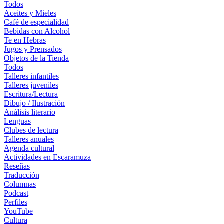
Todos
Aceites y Mieles
Café de especialidad
Bebidas con Alcohol
Te en Hebras
Jugos y Prensados
Objetos de la Tienda
Todos
Talleres infantiles
Talleres juveniles
Escritura/Lectura
Dibujo / Ilustración
Análisis literario
Lenguas
Clubes de lectura
Talleres anuales
Agenda cultural
Actividades en Escaramuza
Reseñas
Traducción
Columnas
Podcast
Perfiles
YouTube
Cultura