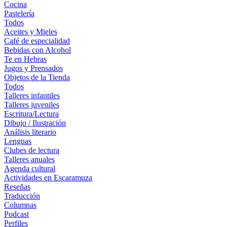
Cocina
Pastelería
Todos
Aceites y Mieles
Café de especialidad
Bebidas con Alcohol
Te en Hebras
Jugos y Prensados
Objetos de la Tienda
Todos
Talleres infantiles
Talleres juveniles
Escritura/Lectura
Dibujo / Ilustración
Análisis literario
Lenguas
Clubes de lectura
Talleres anuales
Agenda cultural
Actividades en Escaramuza
Reseñas
Traducción
Columnas
Podcast
Perfiles