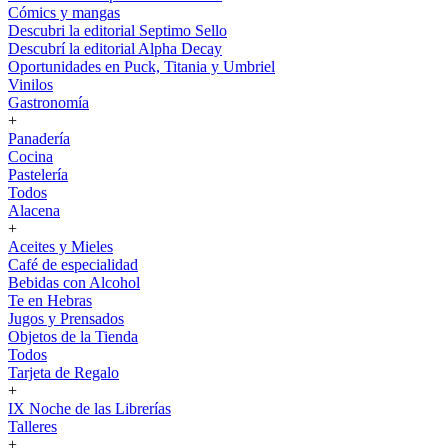
Cómics y mangas
Descubri la editorial Septimo Sello
Descubrí la editorial Alpha Decay
Oportunidades en Puck, Titania y Umbriel
Vinilos
Gastronomía
+
Panadería
Cocina
Pastelería
Todos
Alacena
+
Aceites y Mieles
Café de especialidad
Bebidas con Alcohol
Te en Hebras
Jugos y Prensados
Objetos de la Tienda
Todos
Tarjeta de Regalo
+
IX Noche de las Librerías
Talleres
+