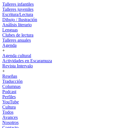
Talleres infantiles
Talleres juveniles
Escritura/Lectura
Dibujo / Ilustración
Análisis literario
Lenguas
Clubes de lectura
Talleres anuales
Agenda
+
Agenda cultural
Actividades en Escaramuza
Revista Intervalo
+
Reseñas
Traducción
Columnas
Podcast
Perfiles
YouTube
Cultura
Todos
Avances
Nosotros
Contacto