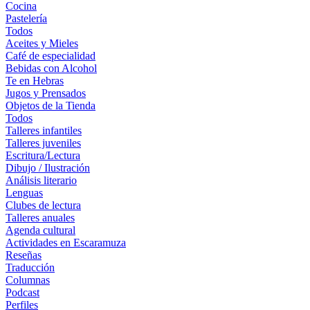
Cocina
Pastelería
Todos
Aceites y Mieles
Café de especialidad
Bebidas con Alcohol
Te en Hebras
Jugos y Prensados
Objetos de la Tienda
Todos
Talleres infantiles
Talleres juveniles
Escritura/Lectura
Dibujo / Ilustración
Análisis literario
Lenguas
Clubes de lectura
Talleres anuales
Agenda cultural
Actividades en Escaramuza
Reseñas
Traducción
Columnas
Podcast
Perfiles