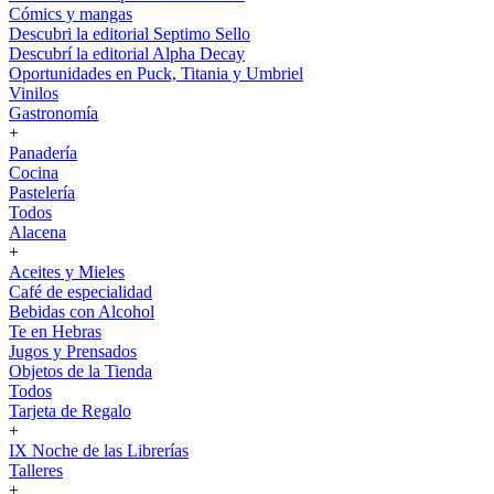
Cómics y mangas
Descubri la editorial Septimo Sello
Descubrí la editorial Alpha Decay
Oportunidades en Puck, Titania y Umbriel
Vinilos
Gastronomía
+
Panadería
Cocina
Pastelería
Todos
Alacena
+
Aceites y Mieles
Café de especialidad
Bebidas con Alcohol
Te en Hebras
Jugos y Prensados
Objetos de la Tienda
Todos
Tarjeta de Regalo
+
IX Noche de las Librerías
Talleres
+