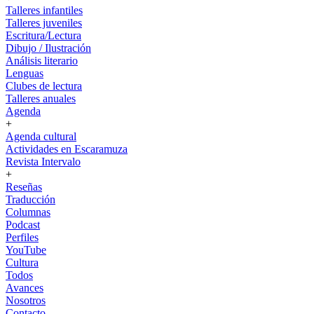
Talleres infantiles
Talleres juveniles
Escritura/Lectura
Dibujo / Ilustración
Análisis literario
Lenguas
Clubes de lectura
Talleres anuales
Agenda
+
Agenda cultural
Actividades en Escaramuza
Revista Intervalo
+
Reseñas
Traducción
Columnas
Podcast
Perfiles
YouTube
Cultura
Todos
Avances
Nosotros
Contacto