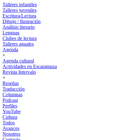
Talleres infantiles
Talleres juveniles
Escritura/Lectura
Dibujo / Ilustración
Análisis literario
Lenguas
Clubes de lectura
Talleres anuales
Agenda
+
Agenda cultural
Actividades en Escaramuza
Revista Intervalo
+
Reseñas
Traducción
Columnas
Podcast
Perfiles
YouTube
Cultura
Todos
Avances
Nosotros
Contacto