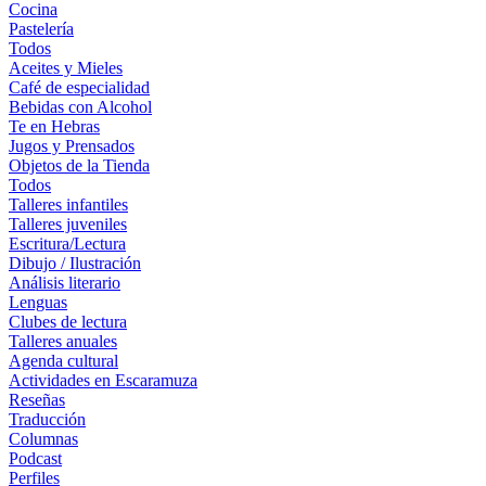
Cocina
Pastelería
Todos
Aceites y Mieles
Café de especialidad
Bebidas con Alcohol
Te en Hebras
Jugos y Prensados
Objetos de la Tienda
Todos
Talleres infantiles
Talleres juveniles
Escritura/Lectura
Dibujo / Ilustración
Análisis literario
Lenguas
Clubes de lectura
Talleres anuales
Agenda cultural
Actividades en Escaramuza
Reseñas
Traducción
Columnas
Podcast
Perfiles