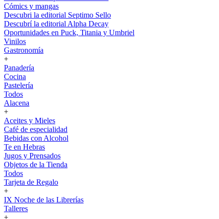
Cómics y mangas
Descubri la editorial Septimo Sello
Descubrí la editorial Alpha Decay
Oportunidades en Puck, Titania y Umbriel
Vinilos
Gastronomía
+
Panadería
Cocina
Pastelería
Todos
Alacena
+
Aceites y Mieles
Café de especialidad
Bebidas con Alcohol
Te en Hebras
Jugos y Prensados
Objetos de la Tienda
Todos
Tarjeta de Regalo
+
IX Noche de las Librerías
Talleres
+