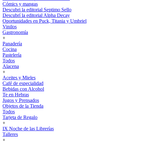
Cómics y mangas
Descubri la editorial Septimo Sello
Descubrí la editorial Alpha Decay
Oportunidades en Puck, Titania y Umbriel
Vinilos
Gastronomía
+
Panadería
Cocina
Pastelería
Todos
Alacena
+
Aceites y Mieles
Café de especialidad
Bebidas con Alcohol
Te en Hebras
Jugos y Prensados
Objetos de la Tienda
Todos
Tarjeta de Regalo
+
IX Noche de las Librerías
Talleres
+