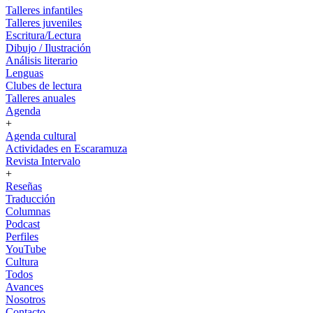
Talleres infantiles
Talleres juveniles
Escritura/Lectura
Dibujo / Ilustración
Análisis literario
Lenguas
Clubes de lectura
Talleres anuales
Agenda
+
Agenda cultural
Actividades en Escaramuza
Revista Intervalo
+
Reseñas
Traducción
Columnas
Podcast
Perfiles
YouTube
Cultura
Todos
Avances
Nosotros
Contacto