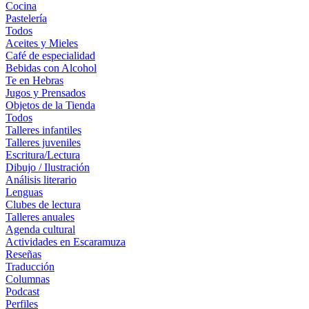
Cocina
Pastelería
Todos
Aceites y Mieles
Café de especialidad
Bebidas con Alcohol
Te en Hebras
Jugos y Prensados
Objetos de la Tienda
Todos
Talleres infantiles
Talleres juveniles
Escritura/Lectura
Dibujo / Ilustración
Análisis literario
Lenguas
Clubes de lectura
Talleres anuales
Agenda cultural
Actividades en Escaramuza
Reseñas
Traducción
Columnas
Podcast
Perfiles