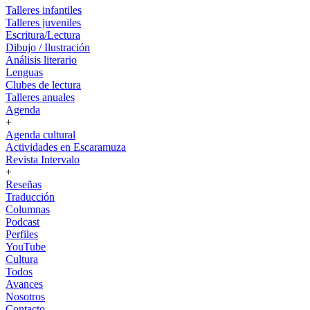
Talleres infantiles
Talleres juveniles
Escritura/Lectura
Dibujo / Ilustración
Análisis literario
Lenguas
Clubes de lectura
Talleres anuales
Agenda
+
Agenda cultural
Actividades en Escaramuza
Revista Intervalo
+
Reseñas
Traducción
Columnas
Podcast
Perfiles
YouTube
Cultura
Todos
Avances
Nosotros
Contacto