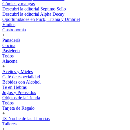
Cómics y mangas
Descubri la editorial Septimo Sello
Descubrí la editorial Alpha Decay
Oportunidades en Puck, Titania y Umbriel
Vinilos
Gastronomía
+
Panadería
Cocina
Pastelería
Todos
Alacena
+
Aceites y Mieles
Café de especialidad
Bebidas con Alcohol
Te en Hebras
Jugos y Prensados
Objetos de la Tienda
Todos
Tarjeta de Regalo
+
IX Noche de las Librerías
Talleres
+