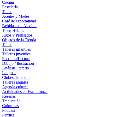
Cocina
Pastelería
Todos
Aceites y Mieles
Café de especialidad
Bebidas con Alcohol
Te en Hebras
Jugos y Prensados
Objetos de la Tienda
Todos
Talleres infantiles
Talleres juveniles
Escritura/Lectura
Dibujo / Ilustración
Análisis literario
Lenguas
Clubes de lectura
Talleres anuales
Agenda cultural
Actividades en Escaramuza
Reseñas
Traducción
Columnas
Podcast
Perfiles