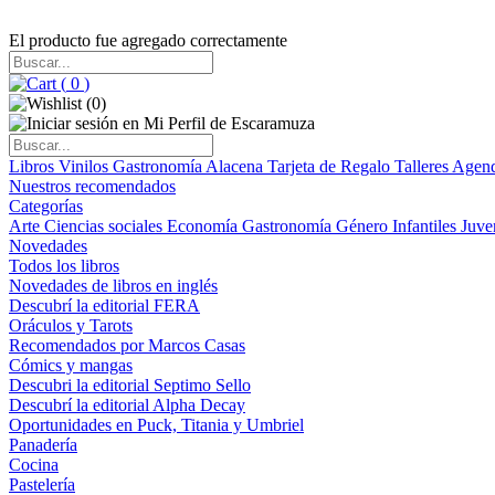
El producto fue agregado correctamente
(
0
)
(
0
)
Libros
Vinilos
Gastronomía
Alacena
Tarjeta de Regalo
Talleres
Agen
Nuestros recomendados
Categorías
Arte
Ciencias sociales
Economía
Gastronomía
Género
Infantiles
Juve
Novedades
Todos los libros
Novedades de libros en inglés
Descubrí la editorial FERA
Oráculos y Tarots
Recomendados por Marcos Casas
Cómics y mangas
Descubri la editorial Septimo Sello
Descubrí la editorial Alpha Decay
Oportunidades en Puck, Titania y Umbriel
Panadería
Cocina
Pastelería