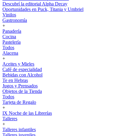
Descubrí la editorial Alpha Decay
Oportunidades en Puck, Titania y Umbriel
Vinilos
Gastronomía
+
Panadería
Cocina
Pastelería
Todos
Alacena
+
Aceites y Mieles
Café de especialidad
Bebidas con Alcohol
Te en Hebras
Jugos y Prensados
Objetos de la Tienda
Todos
Tarjeta de Regalo
+
IX Noche de las Librerías
Talleres
+
Talleres infantiles
Talleres juveniles