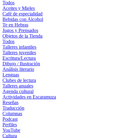
Todos
Aceites y Mieles
Café de especialidad
Bebidas con Alcohol
Te en Hebras
Jugos y Prensados
Objetos de la Tienda
Todos
Talleres infantiles
Talleres juveniles
Escritura/Lectura
Dibujo / Ilustración
Análisis literario
Lenguas
Clubes de lectura
Talleres anuales
Agenda cultural
Actividades en Escaramuza
Reseñas
Traducción
Columnas
Podcast
Perfiles
YouTube
Cultura