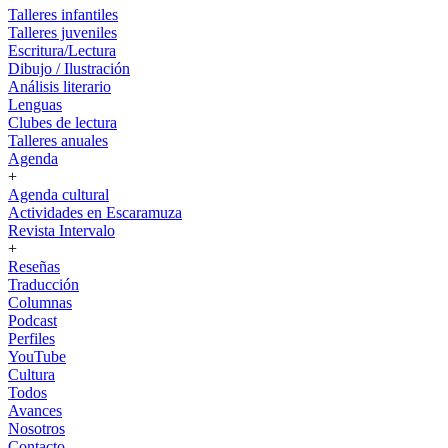
Talleres infantiles
Talleres juveniles
Escritura/Lectura
Dibujo / Ilustración
Análisis literario
Lenguas
Clubes de lectura
Talleres anuales
Agenda
+
Agenda cultural
Actividades en Escaramuza
Revista Intervalo
+
Reseñas
Traducción
Columnas
Podcast
Perfiles
YouTube
Cultura
Todos
Avances
Nosotros
Contacto