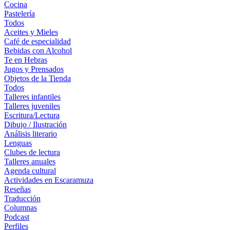
Cocina
Pastelería
Todos
Aceites y Mieles
Café de especialidad
Bebidas con Alcohol
Te en Hebras
Jugos y Prensados
Objetos de la Tienda
Todos
Talleres infantiles
Talleres juveniles
Escritura/Lectura
Dibujo / Ilustración
Análisis literario
Lenguas
Clubes de lectura
Talleres anuales
Agenda cultural
Actividades en Escaramuza
Reseñas
Traducción
Columnas
Podcast
Perfiles