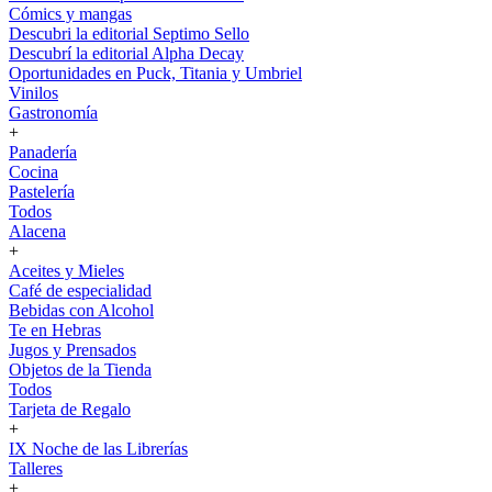
Cómics y mangas
Descubri la editorial Septimo Sello
Descubrí la editorial Alpha Decay
Oportunidades en Puck, Titania y Umbriel
Vinilos
Gastronomía
+
Panadería
Cocina
Pastelería
Todos
Alacena
+
Aceites y Mieles
Café de especialidad
Bebidas con Alcohol
Te en Hebras
Jugos y Prensados
Objetos de la Tienda
Todos
Tarjeta de Regalo
+
IX Noche de las Librerías
Talleres
+