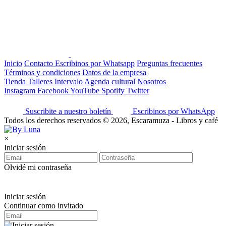
Inicio
Contacto
Escribinos por Whatsapp
Preguntas frecuentes
Términos y condiciones
Datos de la empresa
Tienda
Talleres
Intervalo
Agenda cultural
Nosotros
Instagram
Facebook
YouTube
Spotify
Twitter
Suscribite a nuestro boletín
Escribinos por WhatsApp
Todos los derechos reservados © 2026, Escaramuza - Libros y café
×
Iniciar sesión
Olvidé mi contraseña
Iniciar sesión
Continuar como invitado