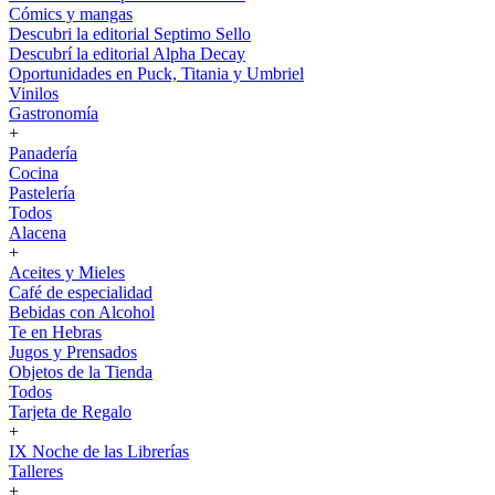
Cómics y mangas
Descubri la editorial Septimo Sello
Descubrí la editorial Alpha Decay
Oportunidades en Puck, Titania y Umbriel
Vinilos
Gastronomía
+
Panadería
Cocina
Pastelería
Todos
Alacena
+
Aceites y Mieles
Café de especialidad
Bebidas con Alcohol
Te en Hebras
Jugos y Prensados
Objetos de la Tienda
Todos
Tarjeta de Regalo
+
IX Noche de las Librerías
Talleres
+