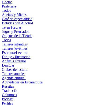
Cocina
Pastelería
Todos
Aceites y Mieles
Café de especialidad
Bebidas con Alcohol
Te en Hebras
Jugos y Prensados
Objetos de la Tienda
Todos
Talleres infantiles
Talleres juveniles
Escritura/Lectura
Dibujo / Ilustración
Análisis literario
Lenguas
Clubes de lectura
Talleres anuales
Agenda cultural
Actividades en Escaramuza
Reseñas
Traducción
Columnas
Podcast
Perfiles