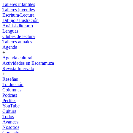
Talleres infantiles
Talleres juveniles
Escritura/Lectura
Dibujo / Ilustración
Análisis literario
Lenguas
Clubes de lectura
Talleres anuales
Agenda
+
Agenda cultural
Actividades en Escaramuza
Revista Intervalo
+
Reseñas
Traducción
Columnas
Podcast
Perfiles
YouTube
Cultura
Todos
Avances
Nosotros
Contacto