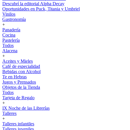
Descubrí la editorial Alpha Decay
Oportunidades en Puck, Titania y Umbriel
Vinilos
Gastronomía
+
Panadería
Cocina
Pastelería
Todos
Alacena
+
Aceites y Mieles
Café de especialidad
Bebidas con Alcohol
Te en Hebras
Jugos y Prensados
Objetos de la Tienda
Todos
Tarjeta de Regalo
+
IX Noche de las Librerías
Talleres
+
Talleres infantiles
Talleres juveniles