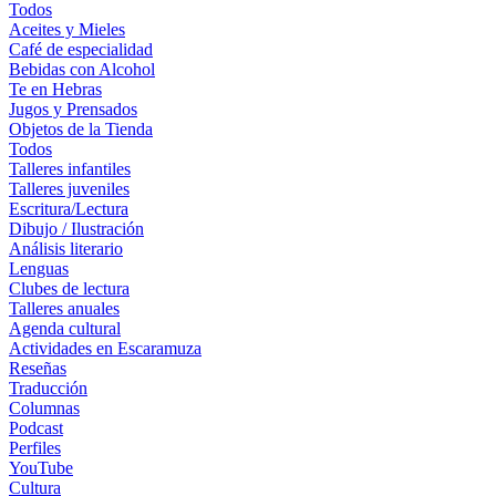
Todos
Aceites y Mieles
Café de especialidad
Bebidas con Alcohol
Te en Hebras
Jugos y Prensados
Objetos de la Tienda
Todos
Talleres infantiles
Talleres juveniles
Escritura/Lectura
Dibujo / Ilustración
Análisis literario
Lenguas
Clubes de lectura
Talleres anuales
Agenda cultural
Actividades en Escaramuza
Reseñas
Traducción
Columnas
Podcast
Perfiles
YouTube
Cultura