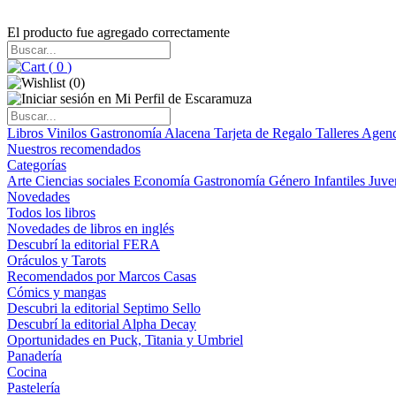
El producto fue agregado correctamente
(
0
)
(
0
)
Libros
Vinilos
Gastronomía
Alacena
Tarjeta de Regalo
Talleres
Agen
Nuestros recomendados
Categorías
Arte
Ciencias sociales
Economía
Gastronomía
Género
Infantiles
Juve
Novedades
Todos los libros
Novedades de libros en inglés
Descubrí la editorial FERA
Oráculos y Tarots
Recomendados por Marcos Casas
Cómics y mangas
Descubri la editorial Septimo Sello
Descubrí la editorial Alpha Decay
Oportunidades en Puck, Titania y Umbriel
Panadería
Cocina
Pastelería