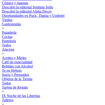
Cómics y mangas
Descubri la editorial Septimo Sello
Descubrí la editorial Alpha Decay
Oportunidades en Puck, Titania y Umbriel
Vinilos
Gastronomía
+
Panadería
Cocina
Pastelería
Todos
Alacena
+
Aceites y Mieles
Café de especialidad
Bebidas con Alcohol
Te en Hebras
Jugos y Prensados
Objetos de la Tienda
Todos
Tarjeta de Regalo
+
IX Noche de las Librerías
Talleres
+