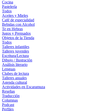
Cocina
Pastelería
Todos
Aceites y Mieles
Café de especialidad
Bebidas con Alcohol
Te en Hebras
Jugos y Prensados
Objetos de la Tienda
Todos
Talleres infantiles
Talleres juveniles
Escritura/Lectura
Dibujo / Ilustración
Análisis literario
Lenguas
Clubes de lectura
Talleres anuales
Agenda cultural
Actividades en Escaramuza
Reseñas
Traducción
Columnas
Podcast
Perfiles