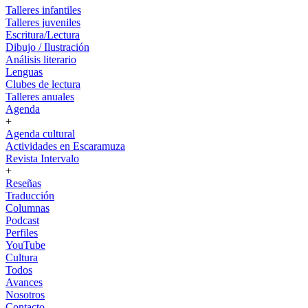
Talleres infantiles
Talleres juveniles
Escritura/Lectura
Dibujo / Ilustración
Análisis literario
Lenguas
Clubes de lectura
Talleres anuales
Agenda
+
Agenda cultural
Actividades en Escaramuza
Revista Intervalo
+
Reseñas
Traducción
Columnas
Podcast
Perfiles
YouTube
Cultura
Todos
Avances
Nosotros
Contacto