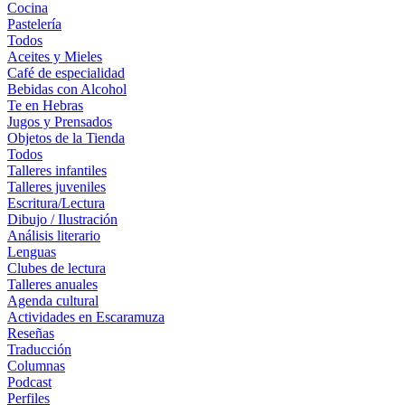
Cocina
Pastelería
Todos
Aceites y Mieles
Café de especialidad
Bebidas con Alcohol
Te en Hebras
Jugos y Prensados
Objetos de la Tienda
Todos
Talleres infantiles
Talleres juveniles
Escritura/Lectura
Dibujo / Ilustración
Análisis literario
Lenguas
Clubes de lectura
Talleres anuales
Agenda cultural
Actividades en Escaramuza
Reseñas
Traducción
Columnas
Podcast
Perfiles