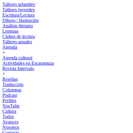
Talleres infantiles
Talleres juveniles
Escritura/Lectura
Dibujo / Ilustración
Análisis literario
Lenguas
Clubes de lectura
Talleres anuales
Agenda
+
Agenda cultural
Actividades en Escaramuza
Revista Intervalo
+
Reseñas
Traducción
Columnas
Podcast
Perfiles
YouTube
Cultura
Todos
Avances
Nosotros
Contacto