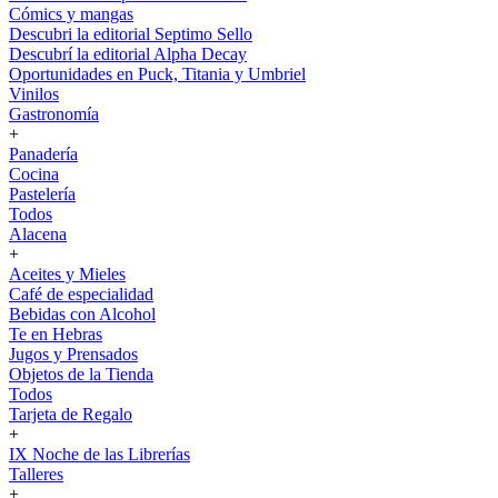
Cómics y mangas
Descubri la editorial Septimo Sello
Descubrí la editorial Alpha Decay
Oportunidades en Puck, Titania y Umbriel
Vinilos
Gastronomía
+
Panadería
Cocina
Pastelería
Todos
Alacena
+
Aceites y Mieles
Café de especialidad
Bebidas con Alcohol
Te en Hebras
Jugos y Prensados
Objetos de la Tienda
Todos
Tarjeta de Regalo
+
IX Noche de las Librerías
Talleres
+