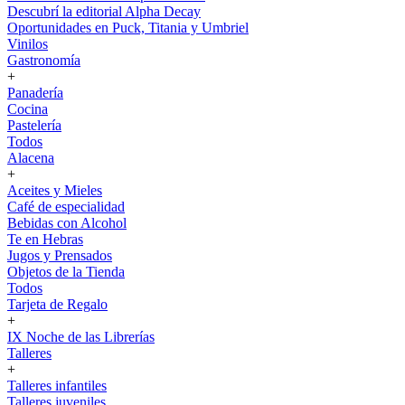
Descubrí la editorial Alpha Decay
Oportunidades en Puck, Titania y Umbriel
Vinilos
Gastronomía
+
Panadería
Cocina
Pastelería
Todos
Alacena
+
Aceites y Mieles
Café de especialidad
Bebidas con Alcohol
Te en Hebras
Jugos y Prensados
Objetos de la Tienda
Todos
Tarjeta de Regalo
+
IX Noche de las Librerías
Talleres
+
Talleres infantiles
Talleres juveniles