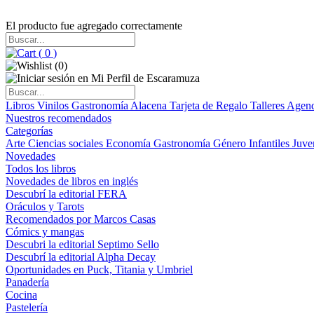
El producto fue agregado correctamente
(
0
)
(
0
)
Libros
Vinilos
Gastronomía
Alacena
Tarjeta de Regalo
Talleres
Agen
Nuestros recomendados
Categorías
Arte
Ciencias sociales
Economía
Gastronomía
Género
Infantiles
Juve
Novedades
Todos los libros
Novedades de libros en inglés
Descubrí la editorial FERA
Oráculos y Tarots
Recomendados por Marcos Casas
Cómics y mangas
Descubri la editorial Septimo Sello
Descubrí la editorial Alpha Decay
Oportunidades en Puck, Titania y Umbriel
Panadería
Cocina
Pastelería