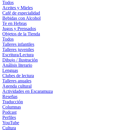
Todos
Aceites y Mieles
Café de especialidad
Bebidas con Alcohol
Te en Hebras
Jugos y Prensados
Objetos de la Tienda
Todos
Talleres infantiles
Talleres juveniles
Escritura/Lectura
Dibujo / Ilustración
Análisis literario
Lenguas
Clubes de lectura
Talleres anuales
Agenda cultural
Actividades en Escaramuza
Reseñas
Traducción
Columnas
Podcast
Perfiles
YouTube
Cultura