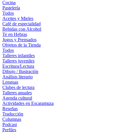
Cocina
Pastelería
Todos
Aceites y Mieles
Café de especialidad
Bebidas con Alcohol
Te en Hebras
Jugos y Prensados
Objetos de la Tienda
Todos
Talleres infantiles
Talleres juveniles
Escritura/Lectura
Dibujo / Ilustración
Análisis literario
Lenguas
Clubes de lectura
Talleres anuales
Agenda cultural
Actividades en Escaramuza
Reseñas
Traducción
Columnas
Podcast
Perfiles