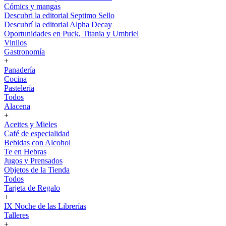
Cómics y mangas
Descubri la editorial Septimo Sello
Descubrí la editorial Alpha Decay
Oportunidades en Puck, Titania y Umbriel
Vinilos
Gastronomía
+
Panadería
Cocina
Pastelería
Todos
Alacena
+
Aceites y Mieles
Café de especialidad
Bebidas con Alcohol
Te en Hebras
Jugos y Prensados
Objetos de la Tienda
Todos
Tarjeta de Regalo
+
IX Noche de las Librerías
Talleres
+