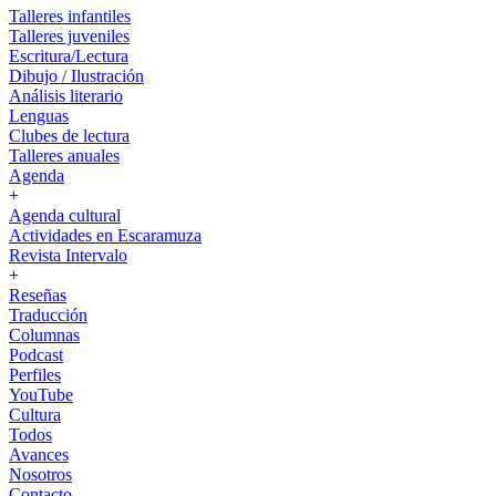
Talleres infantiles
Talleres juveniles
Escritura/Lectura
Dibujo / Ilustración
Análisis literario
Lenguas
Clubes de lectura
Talleres anuales
Agenda
+
Agenda cultural
Actividades en Escaramuza
Revista Intervalo
+
Reseñas
Traducción
Columnas
Podcast
Perfiles
YouTube
Cultura
Todos
Avances
Nosotros
Contacto