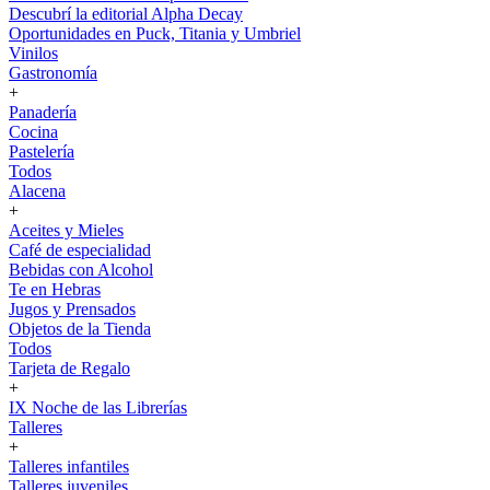
Descubrí la editorial Alpha Decay
Oportunidades en Puck, Titania y Umbriel
Vinilos
Gastronomía
+
Panadería
Cocina
Pastelería
Todos
Alacena
+
Aceites y Mieles
Café de especialidad
Bebidas con Alcohol
Te en Hebras
Jugos y Prensados
Objetos de la Tienda
Todos
Tarjeta de Regalo
+
IX Noche de las Librerías
Talleres
+
Talleres infantiles
Talleres juveniles