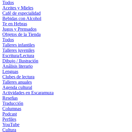
Todos
Aceites y Mieles
Café de especialidad
Bebidas con Alcohol
Te en Hebras
Jugos y Prensados
Objetos de la Tienda
Todos
Talleres infantiles
Talleres juveniles
Escritura/Lectura
Dibujo / Ilustración
Análisis literario
Lenguas
Clubes de lectura
Talleres anuales
Agenda cultural
Actividades en Escaramuza
Reseñas
Traducción
Columnas
Podcast
Perfiles
YouTube
Cultura