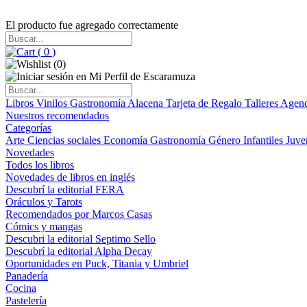
El producto fue agregado correctamente
(
0
)
(
0
)
Libros
Vinilos
Gastronomía
Alacena
Tarjeta de Regalo
Talleres
Agen
Nuestros recomendados
Categorías
Arte
Ciencias sociales
Economía
Gastronomía
Género
Infantiles
Juve
Novedades
Todos los libros
Novedades de libros en inglés
Descubrí la editorial FERA
Oráculos y Tarots
Recomendados por Marcos Casas
Cómics y mangas
Descubri la editorial Septimo Sello
Descubrí la editorial Alpha Decay
Oportunidades en Puck, Titania y Umbriel
Panadería
Cocina
Pastelería