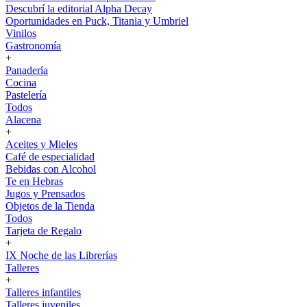
Descubrí la editorial Alpha Decay
Oportunidades en Puck, Titania y Umbriel
Vinilos
Gastronomía
+
Panadería
Cocina
Pastelería
Todos
Alacena
+
Aceites y Mieles
Café de especialidad
Bebidas con Alcohol
Te en Hebras
Jugos y Prensados
Objetos de la Tienda
Todos
Tarjeta de Regalo
+
IX Noche de las Librerías
Talleres
+
Talleres infantiles
Talleres juveniles