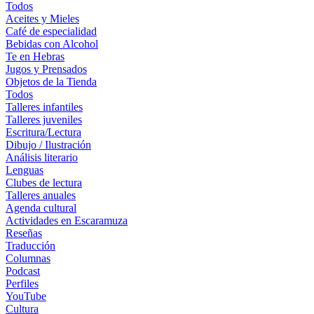
Todos
Aceites y Mieles
Café de especialidad
Bebidas con Alcohol
Te en Hebras
Jugos y Prensados
Objetos de la Tienda
Todos
Talleres infantiles
Talleres juveniles
Escritura/Lectura
Dibujo / Ilustración
Análisis literario
Lenguas
Clubes de lectura
Talleres anuales
Agenda cultural
Actividades en Escaramuza
Reseñas
Traducción
Columnas
Podcast
Perfiles
YouTube
Cultura