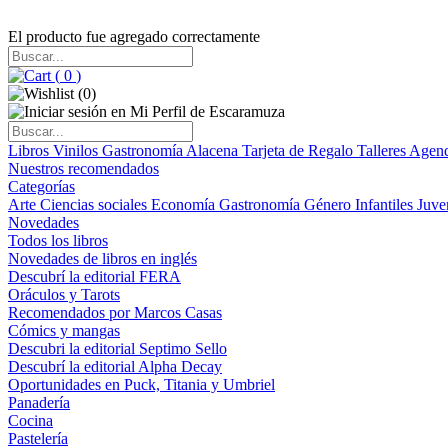
El producto fue agregado correctamente
(
0
)
(
0
)
Libros
Vinilos
Gastronomía
Alacena
Tarjeta de Regalo
Talleres
Agen
Nuestros recomendados
Categorías
Arte
Ciencias sociales
Economía
Gastronomía
Género
Infantiles
Juve
Novedades
Todos los libros
Novedades de libros en inglés
Descubrí la editorial FERA
Oráculos y Tarots
Recomendados por Marcos Casas
Cómics y mangas
Descubri la editorial Septimo Sello
Descubrí la editorial Alpha Decay
Oportunidades en Puck, Titania y Umbriel
Panadería
Cocina
Pastelería