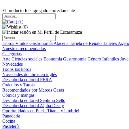
El producto fue agregado correctamente
(
0
)
(
0
)
Libros
Vinilos
Gastronomía
Alacena
Tarjeta de Regalo
Talleres
Agen
Nuestros recomendados
Categorías
Arte
Ciencias sociales
Economía
Gastronomía
Género
Infantiles
Juve
Novedades
Todos los libros
Novedades de libros en inglés
Descubrí la editorial FERA
Oráculos y Tarots
Recomendados por Marcos Casas
Cómics y mangas
Descubri la editorial Septimo Sello
Descubrí la editorial Alpha Decay
Oportunidades en Puck, Titania y Umbriel
Panadería
Cocina
Pastelería