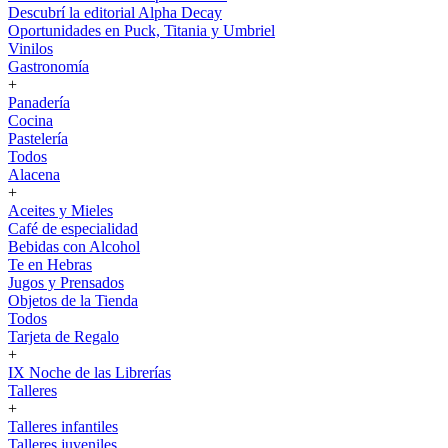
Descubrí la editorial Alpha Decay
Oportunidades en Puck, Titania y Umbriel
Vinilos
Gastronomía
+
Panadería
Cocina
Pastelería
Todos
Alacena
+
Aceites y Mieles
Café de especialidad
Bebidas con Alcohol
Te en Hebras
Jugos y Prensados
Objetos de la Tienda
Todos
Tarjeta de Regalo
+
IX Noche de las Librerías
Talleres
+
Talleres infantiles
Talleres juveniles