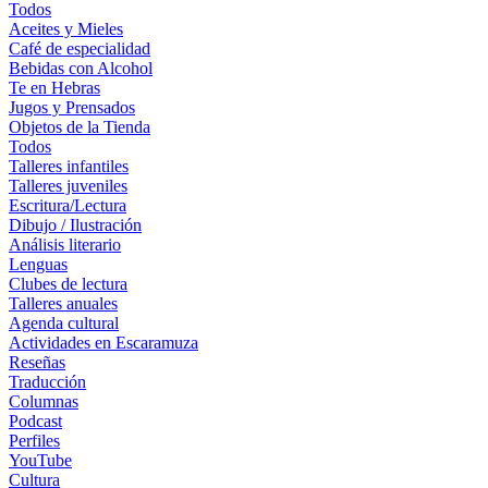
Todos
Aceites y Mieles
Café de especialidad
Bebidas con Alcohol
Te en Hebras
Jugos y Prensados
Objetos de la Tienda
Todos
Talleres infantiles
Talleres juveniles
Escritura/Lectura
Dibujo / Ilustración
Análisis literario
Lenguas
Clubes de lectura
Talleres anuales
Agenda cultural
Actividades en Escaramuza
Reseñas
Traducción
Columnas
Podcast
Perfiles
YouTube
Cultura