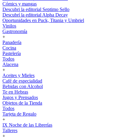
Cómics y mangas
Descubri la editorial Septimo Sello
Descubrí la editorial Alpha Decay
Oportunidades en Puck, Titania y Umbriel
Vinilos
Gastronomía
+
Panadería
Cocina
Pastelería
Todos
Alacena
+
Aceites y Mieles
Café de especialidad
Bebidas con Alcohol
Te en Hebras
Jugos y Prensados
Objetos de la Tienda
Todos
Tarjeta de Regalo
+
IX Noche de las Librerías
Talleres
+