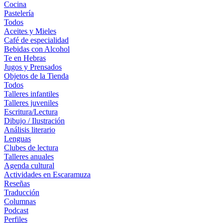
Cocina
Pastelería
Todos
Aceites y Mieles
Café de especialidad
Bebidas con Alcohol
Te en Hebras
Jugos y Prensados
Objetos de la Tienda
Todos
Talleres infantiles
Talleres juveniles
Escritura/Lectura
Dibujo / Ilustración
Análisis literario
Lenguas
Clubes de lectura
Talleres anuales
Agenda cultural
Actividades en Escaramuza
Reseñas
Traducción
Columnas
Podcast
Perfiles