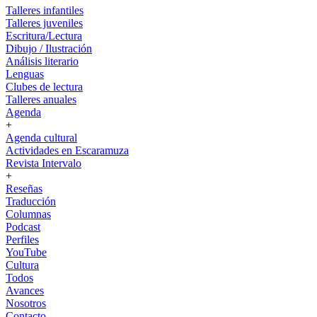
Talleres infantiles
Talleres juveniles
Escritura/Lectura
Dibujo / Ilustración
Análisis literario
Lenguas
Clubes de lectura
Talleres anuales
Agenda
+
Agenda cultural
Actividades en Escaramuza
Revista Intervalo
+
Reseñas
Traducción
Columnas
Podcast
Perfiles
YouTube
Cultura
Todos
Avances
Nosotros
Contacto