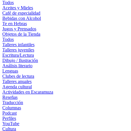
Todos
Aceites y Mieles
Café de especialidad
Bebidas con Alcohol
Te en Hebras
Jugos y Prensados
Objetos de la Tienda
Todos
Talleres infantiles
Talleres juveniles
Escritura/Lectura
Dibujo / Ilustración
Análisis literario
Lenguas
Clubes de lectura
Talleres anuales
Agenda cultural
Actividades en Escaramuza
Reseñas
Traducción
Columnas
Podcast
Perfiles
YouTube
Cultura