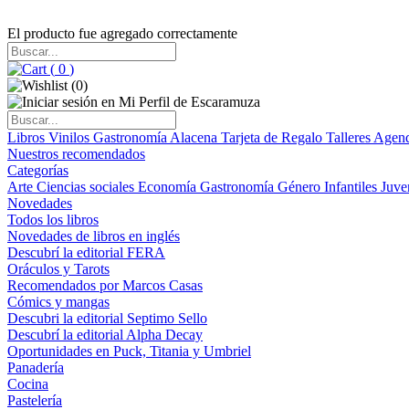
El producto fue agregado correctamente
(
0
)
(
0
)
Libros
Vinilos
Gastronomía
Alacena
Tarjeta de Regalo
Talleres
Agen
Nuestros recomendados
Categorías
Arte
Ciencias sociales
Economía
Gastronomía
Género
Infantiles
Juve
Novedades
Todos los libros
Novedades de libros en inglés
Descubrí la editorial FERA
Oráculos y Tarots
Recomendados por Marcos Casas
Cómics y mangas
Descubri la editorial Septimo Sello
Descubrí la editorial Alpha Decay
Oportunidades en Puck, Titania y Umbriel
Panadería
Cocina
Pastelería