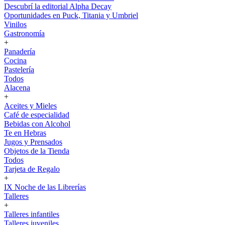
Descubrí la editorial Alpha Decay
Oportunidades en Puck, Titania y Umbriel
Vinilos
Gastronomía
+
Panadería
Cocina
Pastelería
Todos
Alacena
+
Aceites y Mieles
Café de especialidad
Bebidas con Alcohol
Te en Hebras
Jugos y Prensados
Objetos de la Tienda
Todos
Tarjeta de Regalo
+
IX Noche de las Librerías
Talleres
+
Talleres infantiles
Talleres juveniles