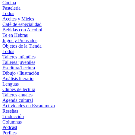
Cocina
Pastelería
Todos
Aceites y Mieles
Café de especialidad
Bebidas con Alcohol
Te en Hebras
Jugos y Prensados
Objetos de la Tienda
Todos
Talleres infantiles
Talleres juveniles
Escritura/Lectura
Dibujo / Ilustración
Análisis literario
Lenguas
Clubes de lectura
Talleres anuales
Agenda cultural
Actividades en Escaramuza
Reseñas
Traducción
Columnas
Podcast
Perfiles