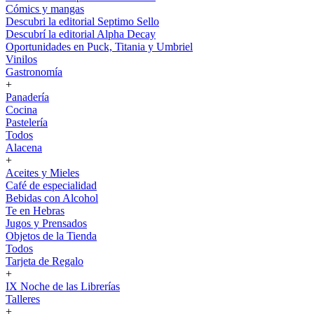
Cómics y mangas
Descubri la editorial Septimo Sello
Descubrí la editorial Alpha Decay
Oportunidades en Puck, Titania y Umbriel
Vinilos
Gastronomía
+
Panadería
Cocina
Pastelería
Todos
Alacena
+
Aceites y Mieles
Café de especialidad
Bebidas con Alcohol
Te en Hebras
Jugos y Prensados
Objetos de la Tienda
Todos
Tarjeta de Regalo
+
IX Noche de las Librerías
Talleres
+