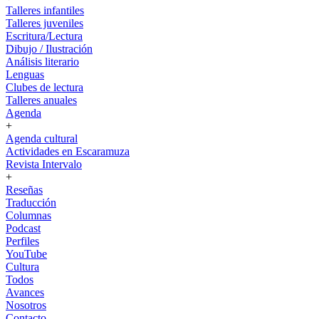
Talleres infantiles
Talleres juveniles
Escritura/Lectura
Dibujo / Ilustración
Análisis literario
Lenguas
Clubes de lectura
Talleres anuales
Agenda
+
Agenda cultural
Actividades en Escaramuza
Revista Intervalo
+
Reseñas
Traducción
Columnas
Podcast
Perfiles
YouTube
Cultura
Todos
Avances
Nosotros
Contacto