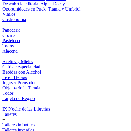
Descubrí la editorial Alpha Decay
Oportunidades en Puck, Titania y Umbriel
Vinilos
Gastronomía
+
Panadería
Cocina
Pastelería
Todos
Alacena
+
Aceites y Mieles
Café de especialidad
Bebidas con Alcohol
Te en Hebras
Jugos y Prensados
Objetos de la Tienda
Todos
Tarjeta de Regalo
+
IX Noche de las Librerías
Talleres
+
Talleres infantiles
Talleres juveniles