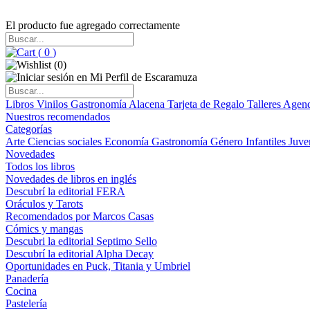
El producto fue agregado correctamente
(
0
)
(
0
)
Libros
Vinilos
Gastronomía
Alacena
Tarjeta de Regalo
Talleres
Agen
Nuestros recomendados
Categorías
Arte
Ciencias sociales
Economía
Gastronomía
Género
Infantiles
Juve
Novedades
Todos los libros
Novedades de libros en inglés
Descubrí la editorial FERA
Oráculos y Tarots
Recomendados por Marcos Casas
Cómics y mangas
Descubri la editorial Septimo Sello
Descubrí la editorial Alpha Decay
Oportunidades en Puck, Titania y Umbriel
Panadería
Cocina
Pastelería