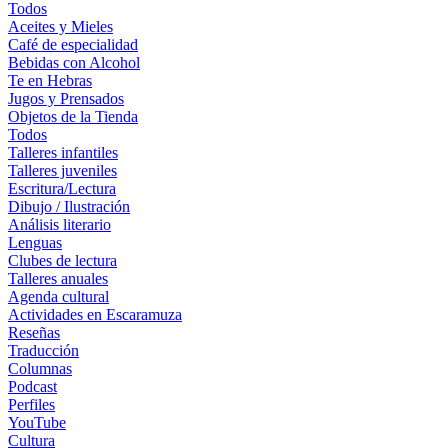
Todos
Aceites y Mieles
Café de especialidad
Bebidas con Alcohol
Te en Hebras
Jugos y Prensados
Objetos de la Tienda
Todos
Talleres infantiles
Talleres juveniles
Escritura/Lectura
Dibujo / Ilustración
Análisis literario
Lenguas
Clubes de lectura
Talleres anuales
Agenda cultural
Actividades en Escaramuza
Reseñas
Traducción
Columnas
Podcast
Perfiles
YouTube
Cultura