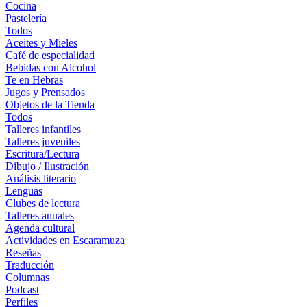
Cocina
Pastelería
Todos
Aceites y Mieles
Café de especialidad
Bebidas con Alcohol
Te en Hebras
Jugos y Prensados
Objetos de la Tienda
Todos
Talleres infantiles
Talleres juveniles
Escritura/Lectura
Dibujo / Ilustración
Análisis literario
Lenguas
Clubes de lectura
Talleres anuales
Agenda cultural
Actividades en Escaramuza
Reseñas
Traducción
Columnas
Podcast
Perfiles