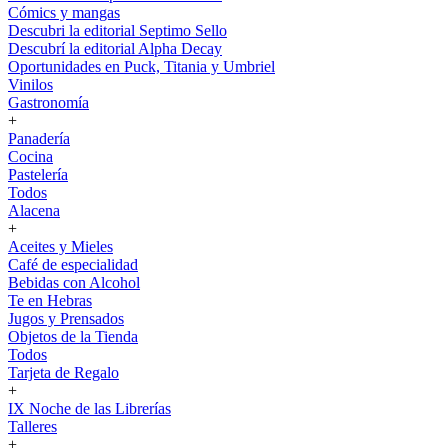
Cómics y mangas
Descubri la editorial Septimo Sello
Descubrí la editorial Alpha Decay
Oportunidades en Puck, Titania y Umbriel
Vinilos
Gastronomía
+
Panadería
Cocina
Pastelería
Todos
Alacena
+
Aceites y Mieles
Café de especialidad
Bebidas con Alcohol
Te en Hebras
Jugos y Prensados
Objetos de la Tienda
Todos
Tarjeta de Regalo
+
IX Noche de las Librerías
Talleres
+