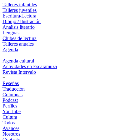
Talleres infantiles
Talleres juveniles
Escritura/Lectura
Dibujo / Ilustración
Análisis literario
Lenguas
Clubes de lectura
Talleres anuales
Agenda
+
Agenda cultural
Actividades en Escaramuza
Revista Intervalo
+
Reseñas
Traducción
Columnas
Podcast
Perfiles
YouTube
Cultura
Todos
Avances
Nosotros
Contacto