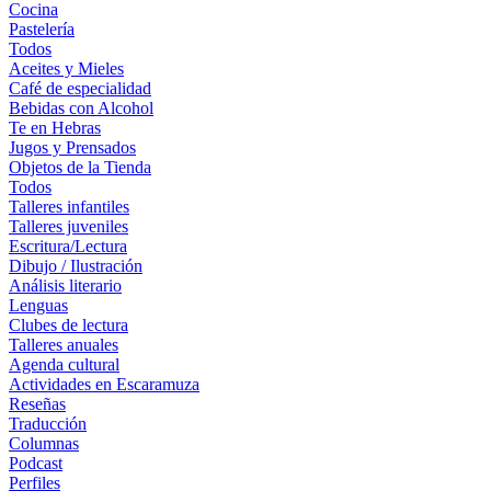
Cocina
Pastelería
Todos
Aceites y Mieles
Café de especialidad
Bebidas con Alcohol
Te en Hebras
Jugos y Prensados
Objetos de la Tienda
Todos
Talleres infantiles
Talleres juveniles
Escritura/Lectura
Dibujo / Ilustración
Análisis literario
Lenguas
Clubes de lectura
Talleres anuales
Agenda cultural
Actividades en Escaramuza
Reseñas
Traducción
Columnas
Podcast
Perfiles