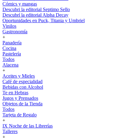
Cómics y mangas
Descubri la editorial Septimo Sello
Descubrí la editorial Alpha Decay
Oportunidades en Puck, Titania y Umbriel
Vinilos
Gastronomía
+
Panadería
Cocina
Pastelería
Todos
Alacena
+
Aceites y Mieles
Café de especialidad
Bebidas con Alcohol
Te en Hebras
Jugos y Prensados
Objetos de la Tienda
Todos
Tarjeta de Regalo
+
IX Noche de las Librerías
Talleres
+