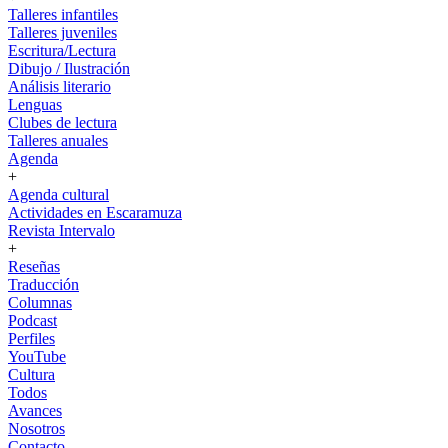
Talleres infantiles
Talleres juveniles
Escritura/Lectura
Dibujo / Ilustración
Análisis literario
Lenguas
Clubes de lectura
Talleres anuales
Agenda
+
Agenda cultural
Actividades en Escaramuza
Revista Intervalo
+
Reseñas
Traducción
Columnas
Podcast
Perfiles
YouTube
Cultura
Todos
Avances
Nosotros
Contacto