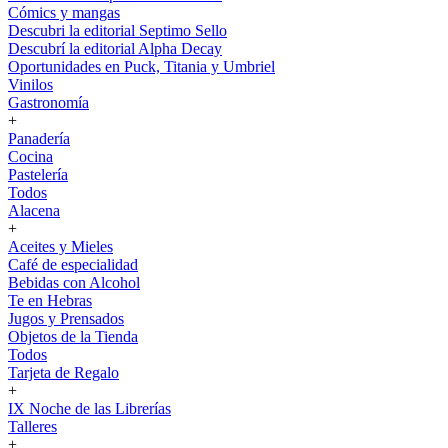
Cómics y mangas
Descubri la editorial Septimo Sello
Descubrí la editorial Alpha Decay
Oportunidades en Puck, Titania y Umbriel
Vinilos
Gastronomía
+
Panadería
Cocina
Pastelería
Todos
Alacena
+
Aceites y Mieles
Café de especialidad
Bebidas con Alcohol
Te en Hebras
Jugos y Prensados
Objetos de la Tienda
Todos
Tarjeta de Regalo
+
IX Noche de las Librerías
Talleres
+