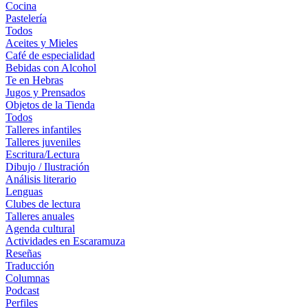
Cocina
Pastelería
Todos
Aceites y Mieles
Café de especialidad
Bebidas con Alcohol
Te en Hebras
Jugos y Prensados
Objetos de la Tienda
Todos
Talleres infantiles
Talleres juveniles
Escritura/Lectura
Dibujo / Ilustración
Análisis literario
Lenguas
Clubes de lectura
Talleres anuales
Agenda cultural
Actividades en Escaramuza
Reseñas
Traducción
Columnas
Podcast
Perfiles