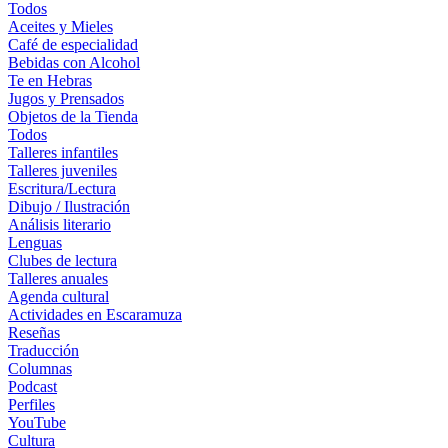
Todos
Aceites y Mieles
Café de especialidad
Bebidas con Alcohol
Te en Hebras
Jugos y Prensados
Objetos de la Tienda
Todos
Talleres infantiles
Talleres juveniles
Escritura/Lectura
Dibujo / Ilustración
Análisis literario
Lenguas
Clubes de lectura
Talleres anuales
Agenda cultural
Actividades en Escaramuza
Reseñas
Traducción
Columnas
Podcast
Perfiles
YouTube
Cultura