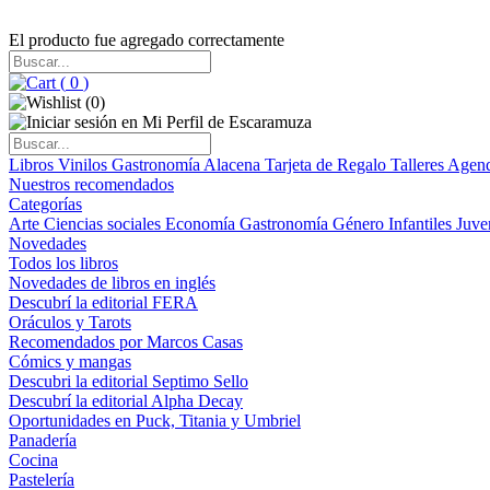
El producto fue agregado correctamente
(
0
)
(
0
)
Libros
Vinilos
Gastronomía
Alacena
Tarjeta de Regalo
Talleres
Agen
Nuestros recomendados
Categorías
Arte
Ciencias sociales
Economía
Gastronomía
Género
Infantiles
Juve
Novedades
Todos los libros
Novedades de libros en inglés
Descubrí la editorial FERA
Oráculos y Tarots
Recomendados por Marcos Casas
Cómics y mangas
Descubri la editorial Septimo Sello
Descubrí la editorial Alpha Decay
Oportunidades en Puck, Titania y Umbriel
Panadería
Cocina
Pastelería