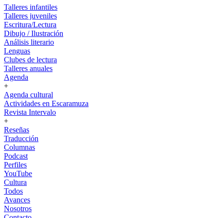
Talleres infantiles
Talleres juveniles
Escritura/Lectura
Dibujo / Ilustración
Análisis literario
Lenguas
Clubes de lectura
Talleres anuales
Agenda
+
Agenda cultural
Actividades en Escaramuza
Revista Intervalo
+
Reseñas
Traducción
Columnas
Podcast
Perfiles
YouTube
Cultura
Todos
Avances
Nosotros
Contacto