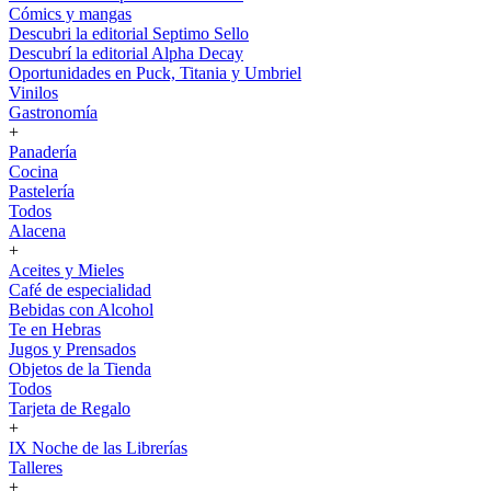
Cómics y mangas
Descubri la editorial Septimo Sello
Descubrí la editorial Alpha Decay
Oportunidades en Puck, Titania y Umbriel
Vinilos
Gastronomía
+
Panadería
Cocina
Pastelería
Todos
Alacena
+
Aceites y Mieles
Café de especialidad
Bebidas con Alcohol
Te en Hebras
Jugos y Prensados
Objetos de la Tienda
Todos
Tarjeta de Regalo
+
IX Noche de las Librerías
Talleres
+