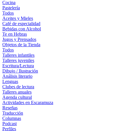
Cocina
Pastelería
Todos
Aceites y Mieles
Café de especialidad
Bebidas con Alcohol
Te en Hebras
Jugos y Prensados
Objetos de la Tienda
Todos
Talleres infantiles
Talleres juveniles
Escritura/Lectura
Dibujo / Ilustración
Análisis literario
Lenguas
Clubes de lectura
Talleres anuales
Agenda cultural
Actividades en Escaramuza
Reseñas
Traducción
Columnas
Podcast
Perfiles