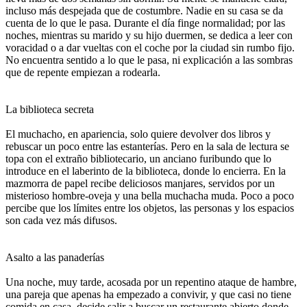
incluso más despejada que de costumbre. Nadie en su casa se da
cuenta de lo que le pasa. Durante el día finge normalidad; por las
noches, mientras su marido y su hijo duermen, se dedica a leer con
voracidad o a dar vueltas con el coche por la ciudad sin rumbo fijo.
No encuentra sentido a lo que le pasa, ni explicación a las sombras
que de repente empiezan a rodearla.
La biblioteca secreta
El muchacho, en apariencia, solo quiere devolver dos libros y
rebuscar un poco entre las estanterías. Pero en la sala de lectura se
topa con el extraño bibliotecario, un anciano furibundo que lo
introduce en el laberinto de la biblioteca, donde lo encierra. En la
mazmorra de papel recibe deliciosos manjares, servidos por un
misterioso hombre-oveja y una bella muchacha muda. Poco a poco
percibe que los límites entre los objetos, las personas y los espacios
son cada vez más difusos.
Asalto a las panaderías
Una noche, muy tarde, acosada por un repentino ataque de hambre,
una pareja que apenas ha empezado a convivir, y que casi no tiene
comida en casa, decide salir a buscar un restaurante abierto donde