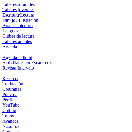
Talleres infantiles
Talleres juveniles
Escritura/Lectura
Dibujo / Ilustración
Análisis literario
Lenguas
Clubes de lectura
Talleres anuales
Agenda
+
Agenda cultural
Actividades en Escaramuza
Revista Intervalo
+
Reseñas
Traducción
Columnas
Podcast
Perfiles
YouTube
Cultura
Todos
Avances
Nosotros
Contacto