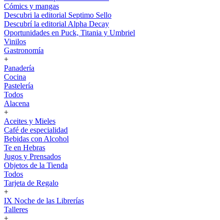
Cómics y mangas
Descubri la editorial Septimo Sello
Descubrí la editorial Alpha Decay
Oportunidades en Puck, Titania y Umbriel
Vinilos
Gastronomía
+
Panadería
Cocina
Pastelería
Todos
Alacena
+
Aceites y Mieles
Café de especialidad
Bebidas con Alcohol
Te en Hebras
Jugos y Prensados
Objetos de la Tienda
Todos
Tarjeta de Regalo
+
IX Noche de las Librerías
Talleres
+