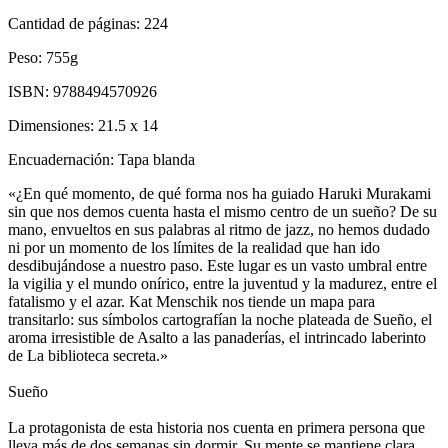
Cantidad de páginas:
224
Peso:
755g
ISBN:
9788494570926
Dimensiones:
21.5 x 14
Encuadernación:
Tapa blanda
«¿En qué momento, de qué forma nos ha guiado Haruki Murakami
sin que nos demos cuenta hasta el mismo centro de un sueño? De su
mano, envueltos en sus palabras al ritmo de jazz, no hemos dudado
ni por un momento de los límites de la realidad que han ido
desdibujándose a nuestro paso. Este lugar es un vasto umbral entre
la vigilia y el mundo onírico, entre la juventud y la madurez, entre el
fatalismo y el azar. Kat Menschik nos tiende un mapa para
transitarlo: sus símbolos cartografían la noche plateada de Sueño, el
aroma irresistible de Asalto a las panaderías, el intrincado laberinto
de La biblioteca secreta.»
Sueño
La protagonista de esta historia nos cuenta en primera persona que
lleva más de dos semanas sin dormir. Su mente se mantiene clara,