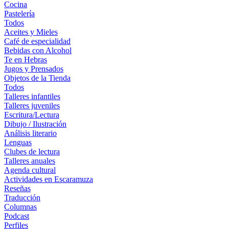
Cocina
Pastelería
Todos
Aceites y Mieles
Café de especialidad
Bebidas con Alcohol
Te en Hebras
Jugos y Prensados
Objetos de la Tienda
Todos
Talleres infantiles
Talleres juveniles
Escritura/Lectura
Dibujo / Ilustración
Análisis literario
Lenguas
Clubes de lectura
Talleres anuales
Agenda cultural
Actividades en Escaramuza
Reseñas
Traducción
Columnas
Podcast
Perfiles