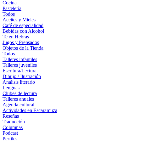
Cocina
Pastelería
Todos
Aceites y Mieles
Café de especialidad
Bebidas con Alcohol
Te en Hebras
Jugos y Prensados
Objetos de la Tienda
Todos
Talleres infantiles
Talleres juveniles
Escritura/Lectura
Dibujo / Ilustración
Análisis literario
Lenguas
Clubes de lectura
Talleres anuales
Agenda cultural
Actividades en Escaramuza
Reseñas
Traducción
Columnas
Podcast
Perfiles