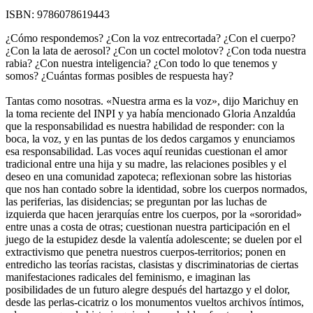
ISBN:
9786078619443
¿Cómo respondemos? ¿Con la voz entrecortada? ¿Con el cuerpo?
¿Con la lata de aerosol? ¿Con un coctel molotov? ¿Con toda nuestra
rabia? ¿Con nuestra inteligencia? ¿Con todo lo que tenemos y
somos? ¿Cuántas formas posibles de respuesta hay?
Tantas como nosotras. «Nuestra arma es la voz», dijo Marichuy en
la toma reciente del INPI y ya había mencionado Gloria Anzaldúa
que la responsabilidad es nuestra habilidad de responder: con la
boca, la voz, y en las puntas de los dedos cargamos y enunciamos
esa responsabilidad. Las voces aquí reunidas cuestionan el amor
tradicional entre una hija y su madre, las relaciones posibles y el
deseo en una comunidad zapoteca; reflexionan sobre las historias
que nos han contado sobre la identidad, sobre los cuerpos normados,
las periferias, las disidencias; se preguntan por las luchas de
izquierda que hacen jerarquías entre los cuerpos, por la «sororidad»
entre unas a costa de otras; cuestionan nuestra participación en el
juego de la estupidez desde la valentía adolescente; se duelen por el
extractivismo que penetra nuestros cuerpos-territorios; ponen en
entredicho las teorías racistas, clasistas y discriminatorias de ciertas
manifestaciones radicales del feminismo, e imaginan las
posibilidades de un futuro alegre después del hartazgo y el dolor,
desde las perlas-cicatriz o los monumentos vueltos archivos íntimos,