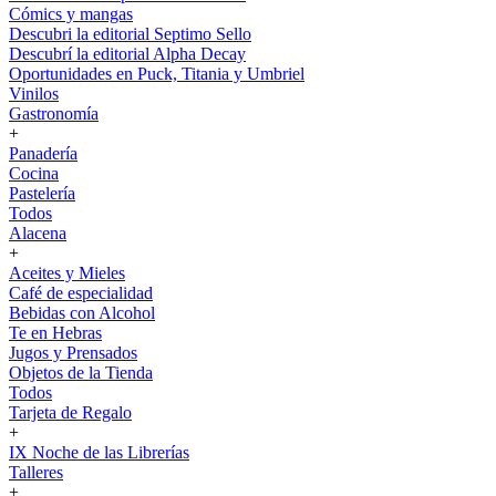
Cómics y mangas
Descubri la editorial Septimo Sello
Descubrí la editorial Alpha Decay
Oportunidades en Puck, Titania y Umbriel
Vinilos
Gastronomía
+
Panadería
Cocina
Pastelería
Todos
Alacena
+
Aceites y Mieles
Café de especialidad
Bebidas con Alcohol
Te en Hebras
Jugos y Prensados
Objetos de la Tienda
Todos
Tarjeta de Regalo
+
IX Noche de las Librerías
Talleres
+