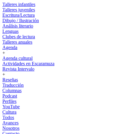
Talleres infantiles
Talleres juveniles
Escritura/Lectura
Dibujo / Ilustración
Análisis literario
Lenguas
Clubes de lectura
Talleres anuales
Agenda
+
Agenda cultural
Actividades en Escaramuza
Revista Intervalo
+
Reseñas
Traducción
Columnas
Podcast
Perfiles
YouTube
Cultura
Todos
Avances
Nosotros
Contacto