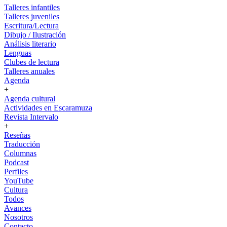
Talleres infantiles
Talleres juveniles
Escritura/Lectura
Dibujo / Ilustración
Análisis literario
Lenguas
Clubes de lectura
Talleres anuales
Agenda
+
Agenda cultural
Actividades en Escaramuza
Revista Intervalo
+
Reseñas
Traducción
Columnas
Podcast
Perfiles
YouTube
Cultura
Todos
Avances
Nosotros
Contacto