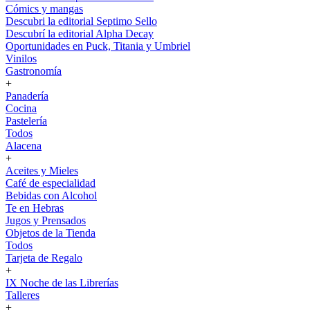
Cómics y mangas
Descubri la editorial Septimo Sello
Descubrí la editorial Alpha Decay
Oportunidades en Puck, Titania y Umbriel
Vinilos
Gastronomía
+
Panadería
Cocina
Pastelería
Todos
Alacena
+
Aceites y Mieles
Café de especialidad
Bebidas con Alcohol
Te en Hebras
Jugos y Prensados
Objetos de la Tienda
Todos
Tarjeta de Regalo
+
IX Noche de las Librerías
Talleres
+