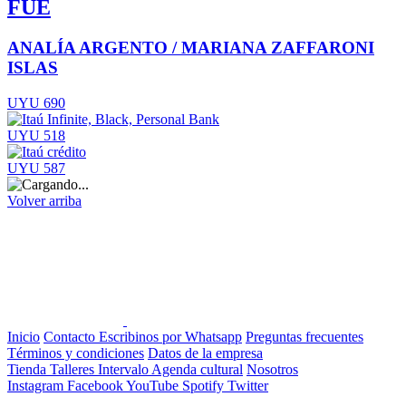
FUE
ANALÍA ARGENTO / MARIANA ZAFFARONI
ISLAS
UYU 690
UYU 518
UYU 587
Volver arriba
Inicio
Contacto
Escribinos por Whatsapp
Preguntas frecuentes
Términos y condiciones
Datos de la empresa
Tienda
Talleres
Intervalo
Agenda cultural
Nosotros
Instagram
Facebook
YouTube
Spotify
Twitter