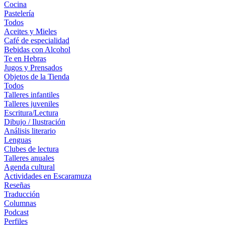
Cocina
Pastelería
Todos
Aceites y Mieles
Café de especialidad
Bebidas con Alcohol
Te en Hebras
Jugos y Prensados
Objetos de la Tienda
Todos
Talleres infantiles
Talleres juveniles
Escritura/Lectura
Dibujo / Ilustración
Análisis literario
Lenguas
Clubes de lectura
Talleres anuales
Agenda cultural
Actividades en Escaramuza
Reseñas
Traducción
Columnas
Podcast
Perfiles