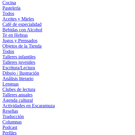
Cocina
Pastelería
Todos
Aceites y Mieles
Café de especialidad
Bebidas con Alcohol
Te en Hebras
Jugos y Prensados
Objetos de la Tienda
Todos
Talleres infantiles
Talleres juveniles
Escritura/Lectura
Dibujo / Ilustración
Análisis literario
Lenguas
Clubes de lectura
Talleres anuales
Agenda cultural
Actividades en Escaramuza
Reseñas
Traducción
Columnas
Podcast
Perfiles