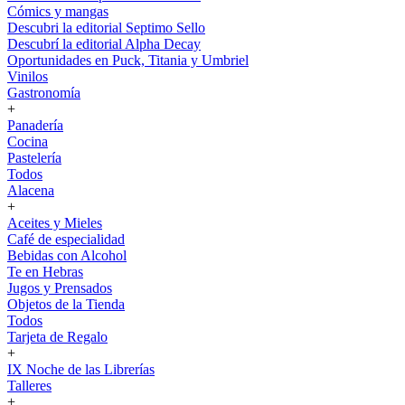
Cómics y mangas
Descubri la editorial Septimo Sello
Descubrí la editorial Alpha Decay
Oportunidades en Puck, Titania y Umbriel
Vinilos
Gastronomía
+
Panadería
Cocina
Pastelería
Todos
Alacena
+
Aceites y Mieles
Café de especialidad
Bebidas con Alcohol
Te en Hebras
Jugos y Prensados
Objetos de la Tienda
Todos
Tarjeta de Regalo
+
IX Noche de las Librerías
Talleres
+