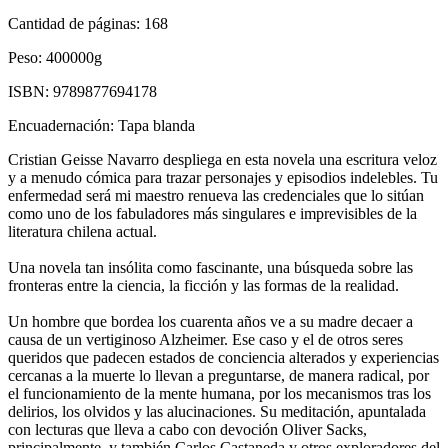
Cantidad de páginas:
168
Peso:
400000g
ISBN:
9789877694178
Encuadernación:
Tapa blanda
Cristian Geisse Navarro despliega en esta novela una escritura veloz
y a menudo cómica para trazar personajes y episodios indelebles. Tu
enfermedad será mi maestro renueva las credenciales que lo sitúan
como uno de los fabuladores más singulares e imprevisibles de la
literatura chilena actual.
Una novela tan insólita como fascinante, una búsqueda sobre las
fronteras entre la ciencia, la ficción y las formas de la realidad.
Un hombre que bordea los cuarenta años ve a su madre decaer a
causa de un vertiginoso Alzheimer. Ese caso y el de otros seres
queridos que padecen estados de conciencia alterados y experiencias
cercanas a la muerte lo llevan a preguntarse, de manera radical, por
el funcionamiento de la mente humana, por los mecanismos tras los
delirios, los olvidos y las alucinaciones. Su meditación, apuntalada
con lecturas que lleva a cabo con devoción Oliver Sacks,
principalmente, y también Carlos Castaneda y otros exploradores del