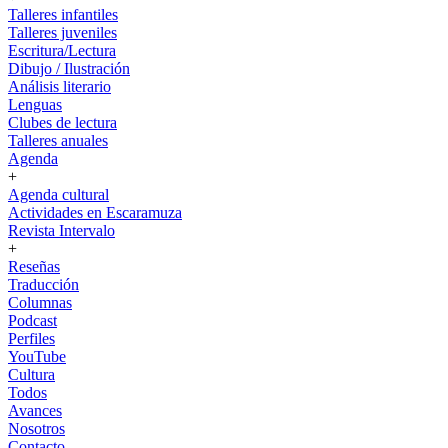
Talleres infantiles
Talleres juveniles
Escritura/Lectura
Dibujo / Ilustración
Análisis literario
Lenguas
Clubes de lectura
Talleres anuales
Agenda
+
Agenda cultural
Actividades en Escaramuza
Revista Intervalo
+
Reseñas
Traducción
Columnas
Podcast
Perfiles
YouTube
Cultura
Todos
Avances
Nosotros
Contacto