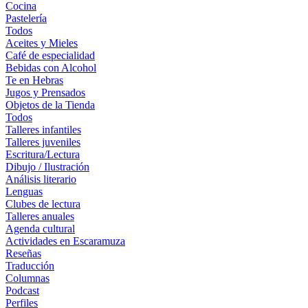
Cocina
Pastelería
Todos
Aceites y Mieles
Café de especialidad
Bebidas con Alcohol
Te en Hebras
Jugos y Prensados
Objetos de la Tienda
Todos
Talleres infantiles
Talleres juveniles
Escritura/Lectura
Dibujo / Ilustración
Análisis literario
Lenguas
Clubes de lectura
Talleres anuales
Agenda cultural
Actividades en Escaramuza
Reseñas
Traducción
Columnas
Podcast
Perfiles