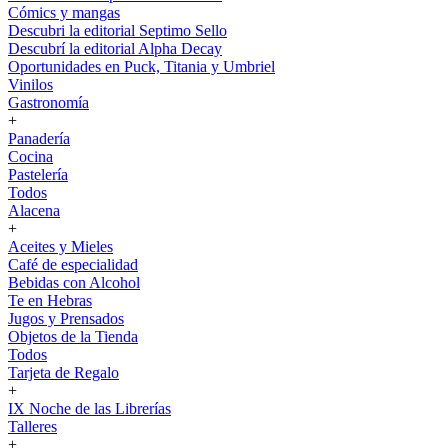
Cómics y mangas
Descubri la editorial Septimo Sello
Descubrí la editorial Alpha Decay
Oportunidades en Puck, Titania y Umbriel
Vinilos
Gastronomía
+
Panadería
Cocina
Pastelería
Todos
Alacena
+
Aceites y Mieles
Café de especialidad
Bebidas con Alcohol
Te en Hebras
Jugos y Prensados
Objetos de la Tienda
Todos
Tarjeta de Regalo
+
IX Noche de las Librerías
Talleres
+