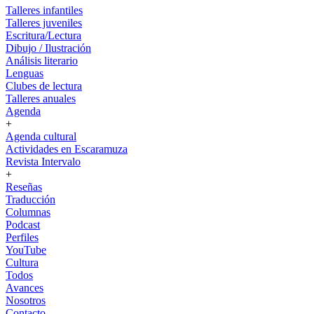
Talleres infantiles
Talleres juveniles
Escritura/Lectura
Dibujo / Ilustración
Análisis literario
Lenguas
Clubes de lectura
Talleres anuales
Agenda
+
Agenda cultural
Actividades en Escaramuza
Revista Intervalo
+
Reseñas
Traducción
Columnas
Podcast
Perfiles
YouTube
Cultura
Todos
Avances
Nosotros
Contacto