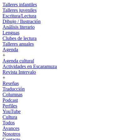
Talleres infantiles
Talleres juveniles
Escritura/Lectura
Dibujo / Ilustración
Análisis literario
Lenguas
Clubes de lectura
Talleres anuales
Agenda
+
Agenda cultural
Actividades en Escaramuza
Revista Intervalo
+
Reseñas
Traducción
Columnas
Podcast
Perfiles
YouTube
Cultura
Todos
Avances
Nosotros
Contacto