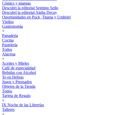
Cómics y mangas
Descubri la editorial Septimo Sello
Descubrí la editorial Alpha Decay
Oportunidades en Puck, Titania y Umbriel
Vinilos
Gastronomía
+
Panadería
Cocina
Pastelería
Todos
Alacena
+
Aceites y Mieles
Café de especialidad
Bebidas con Alcohol
Te en Hebras
Jugos y Prensados
Objetos de la Tienda
Todos
Tarjeta de Regalo
+
IX Noche de las Librerías
Talleres
+