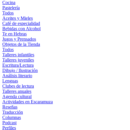
Cocina
Pastelería
Todos
Aceites y Mieles
Café de especialidad
Bebidas con Alcohol
Te en Hebras
Jugos y Prensados
Objetos de la Tienda
Todos
Talleres infantiles
Talleres juveniles
Escritura/Lectura
Dibujo / Ilustración
Análisis literario
Lenguas
Clubes de lectura
Talleres anuales
Agenda cultural
Actividades en Escaramuza
Reseñas
Traducción
Columnas
Podcast
Perfiles