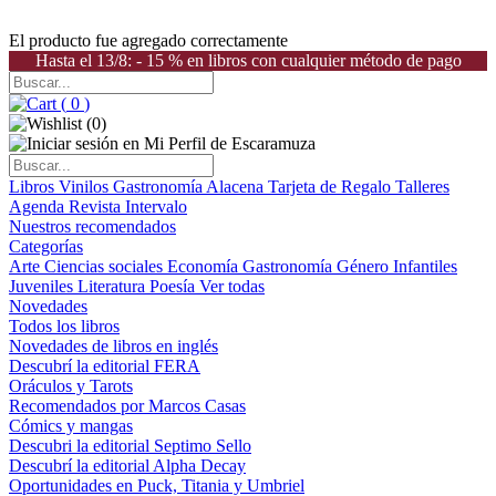
El producto fue agregado correctamente
Hasta el 13/8: - 15 % en libros con cualquier método de pago
(
0
)
(
0
)
Libros
Vinilos
Gastronomía
Alacena
Tarjeta de Regalo
Talleres
Agenda
Revista Intervalo
Nuestros recomendados
Categorías
Arte
Ciencias sociales
Economía
Gastronomía
Género
Infantiles
Juveniles
Literatura
Poesía
Ver todas
Novedades
Todos los libros
Novedades de libros en inglés
Descubrí la editorial FERA
Oráculos y Tarots
Recomendados por Marcos Casas
Cómics y mangas
Descubri la editorial Septimo Sello
Descubrí la editorial Alpha Decay
Oportunidades en Puck, Titania y Umbriel