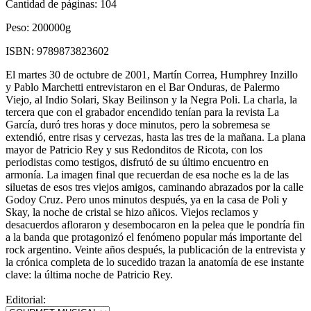
Cantidad de páginas:
104
Peso:
200000g
ISBN:
9789873823602
El martes 30 de octubre de 2001, Martín Correa, Humphrey Inzillo
y Pablo Marchetti entrevistaron en el Bar Onduras, de Palermo
Viejo, al Indio Solari, Skay Beilinson y la Negra Poli. La charla, la
tercera que con el grabador encendido tenían para la revista La
García, duró tres horas y doce minutos, pero la sobremesa se
extendió, entre risas y cervezas, hasta las tres de la mañana. La plana
mayor de Patricio Rey y sus Redonditos de Ricota, con los
periodistas como testigos, disfrutó de su último encuentro en
armonía. La imagen final que recuerdan de esa noche es la de las
siluetas de esos tres viejos amigos, caminando abrazados por la calle
Godoy Cruz. Pero unos minutos después, ya en la casa de Poli y
Skay, la noche de cristal se hizo añicos. Viejos reclamos y
desacuerdos afloraron y desembocaron en la pelea que le pondría fin
a la banda que protagonizó el fenómeno popular más importante del
rock argentino. Veinte años después, la publicación de la entrevista y
la crónica completa de lo sucedido trazan la anatomía de ese instante
clave: la última noche de Patricio Rey.
Editorial: