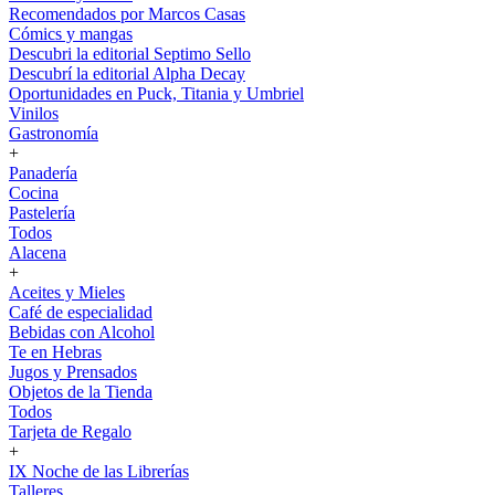
Recomendados por Marcos Casas
Cómics y mangas
Descubri la editorial Septimo Sello
Descubrí la editorial Alpha Decay
Oportunidades en Puck, Titania y Umbriel
Vinilos
Gastronomía
+
Panadería
Cocina
Pastelería
Todos
Alacena
+
Aceites y Mieles
Café de especialidad
Bebidas con Alcohol
Te en Hebras
Jugos y Prensados
Objetos de la Tienda
Todos
Tarjeta de Regalo
+
IX Noche de las Librerías
Talleres