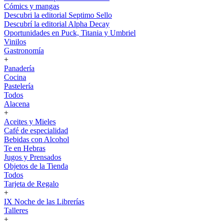
Cómics y mangas
Descubri la editorial Septimo Sello
Descubrí la editorial Alpha Decay
Oportunidades en Puck, Titania y Umbriel
Vinilos
Gastronomía
+
Panadería
Cocina
Pastelería
Todos
Alacena
+
Aceites y Mieles
Café de especialidad
Bebidas con Alcohol
Te en Hebras
Jugos y Prensados
Objetos de la Tienda
Todos
Tarjeta de Regalo
+
IX Noche de las Librerías
Talleres
+