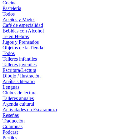
Cocina
Pastelería
Todos
Aceites y Mieles
Café de especialidad
Bebidas con Alcohol
Te en Hebras
Jugos y Prensados
Objetos de la Tienda
Todos
Talleres infantiles
Talleres juveniles
Escritura/Lectura
Dibujo / Ilustración
Análisis literario
Lenguas
Clubes de lectura
Talleres anuales
Agenda cultural
Actividades en Escaramuza
Reseñas
Traducción
Columnas
Podcast
Perfiles