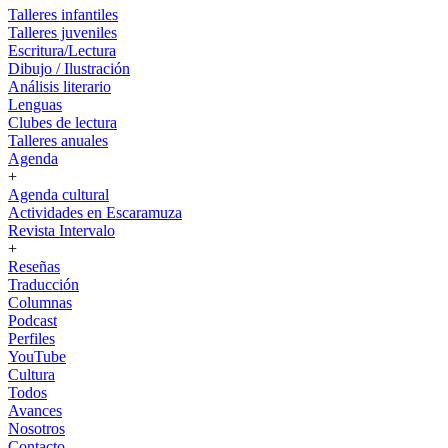
Talleres infantiles
Talleres juveniles
Escritura/Lectura
Dibujo / Ilustración
Análisis literario
Lenguas
Clubes de lectura
Talleres anuales
Agenda
+
Agenda cultural
Actividades en Escaramuza
Revista Intervalo
+
Reseñas
Traducción
Columnas
Podcast
Perfiles
YouTube
Cultura
Todos
Avances
Nosotros
Contacto