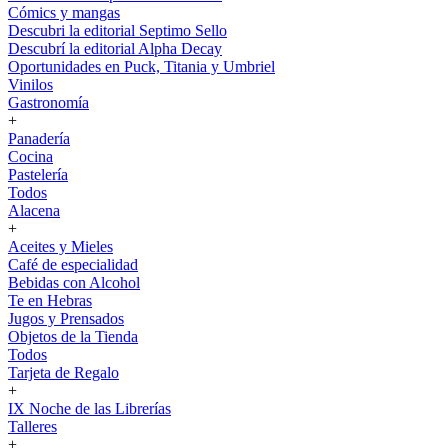
Cómics y mangas
Descubri la editorial Septimo Sello
Descubrí la editorial Alpha Decay
Oportunidades en Puck, Titania y Umbriel
Vinilos
Gastronomía
+
Panadería
Cocina
Pastelería
Todos
Alacena
+
Aceites y Mieles
Café de especialidad
Bebidas con Alcohol
Te en Hebras
Jugos y Prensados
Objetos de la Tienda
Todos
Tarjeta de Regalo
+
IX Noche de las Librerías
Talleres
+