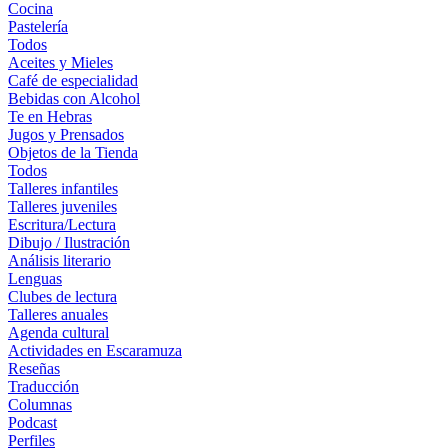
Cocina
Pastelería
Todos
Aceites y Mieles
Café de especialidad
Bebidas con Alcohol
Te en Hebras
Jugos y Prensados
Objetos de la Tienda
Todos
Talleres infantiles
Talleres juveniles
Escritura/Lectura
Dibujo / Ilustración
Análisis literario
Lenguas
Clubes de lectura
Talleres anuales
Agenda cultural
Actividades en Escaramuza
Reseñas
Traducción
Columnas
Podcast
Perfiles