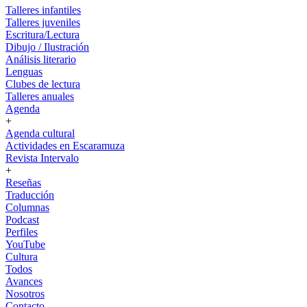
Talleres infantiles
Talleres juveniles
Escritura/Lectura
Dibujo / Ilustración
Análisis literario
Lenguas
Clubes de lectura
Talleres anuales
Agenda
+
Agenda cultural
Actividades en Escaramuza
Revista Intervalo
+
Reseñas
Traducción
Columnas
Podcast
Perfiles
YouTube
Cultura
Todos
Avances
Nosotros
Contacto