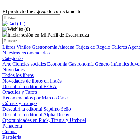
El producto fue agregado correctamente
(
0
)
(
0
)
Libros
Vinilos
Gastronomía
Alacena
Tarjeta de Regalo
Talleres
Agen
Nuestros recomendados
Categorías
Arte
Ciencias sociales
Economía
Gastronomía
Género
Infantiles
Juve
Novedades
Todos los libros
Novedades de libros en inglés
Descubrí la editorial FERA
Oráculos y Tarots
Recomendados por Marcos Casas
Cómics y mangas
Descubri la editorial Septimo Sello
Descubrí la editorial Alpha Decay
Oportunidades en Puck, Titania y Umbriel
Panadería
Cocina
Pastelería