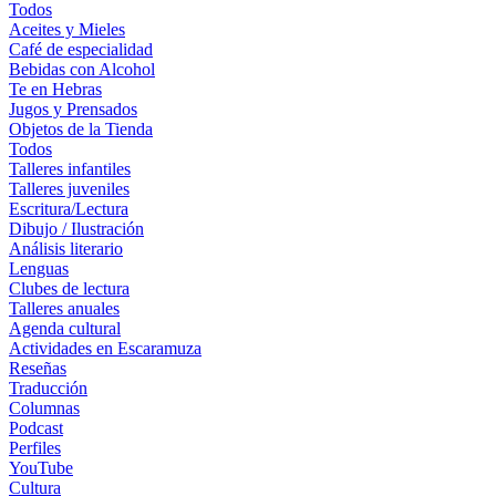
Todos
Aceites y Mieles
Café de especialidad
Bebidas con Alcohol
Te en Hebras
Jugos y Prensados
Objetos de la Tienda
Todos
Talleres infantiles
Talleres juveniles
Escritura/Lectura
Dibujo / Ilustración
Análisis literario
Lenguas
Clubes de lectura
Talleres anuales
Agenda cultural
Actividades en Escaramuza
Reseñas
Traducción
Columnas
Podcast
Perfiles
YouTube
Cultura