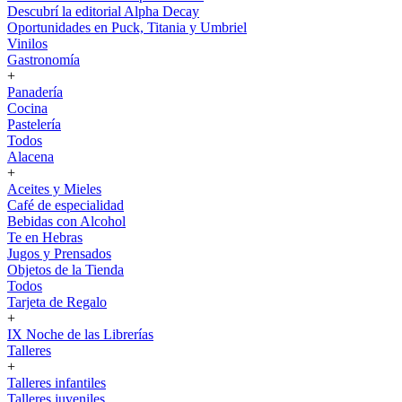
Descubrí la editorial Alpha Decay
Oportunidades en Puck, Titania y Umbriel
Vinilos
Gastronomía
+
Panadería
Cocina
Pastelería
Todos
Alacena
+
Aceites y Mieles
Café de especialidad
Bebidas con Alcohol
Te en Hebras
Jugos y Prensados
Objetos de la Tienda
Todos
Tarjeta de Regalo
+
IX Noche de las Librerías
Talleres
+
Talleres infantiles
Talleres juveniles