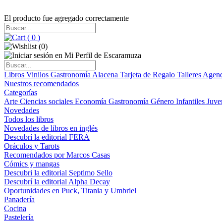
El producto fue agregado correctamente
(
0
)
(
0
)
Libros
Vinilos
Gastronomía
Alacena
Tarjeta de Regalo
Talleres
Agen
Nuestros recomendados
Categorías
Arte
Ciencias sociales
Economía
Gastronomía
Género
Infantiles
Juve
Novedades
Todos los libros
Novedades de libros en inglés
Descubrí la editorial FERA
Oráculos y Tarots
Recomendados por Marcos Casas
Cómics y mangas
Descubri la editorial Septimo Sello
Descubrí la editorial Alpha Decay
Oportunidades en Puck, Titania y Umbriel
Panadería
Cocina
Pastelería