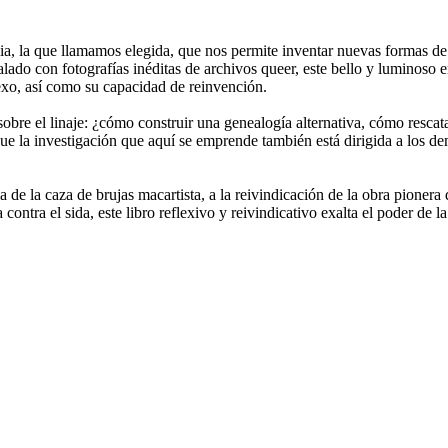
lia, la que llamamos elegida, que nos permite inventar nuevas formas d
alado con fotografías inéditas de archivos queer, este bello y luminoso e
sexo, así como su capacidad de reinvención.
re el linaje: ¿cómo construir una genealogía alternativa, cómo rescatar
 la investigación que aquí se emprende también está dirigida a los dem
de la caza de brujas macartista, a la reivindicación de la obra pionera
ontra el sida, este libro reflexivo y reivindicativo exalta el poder de