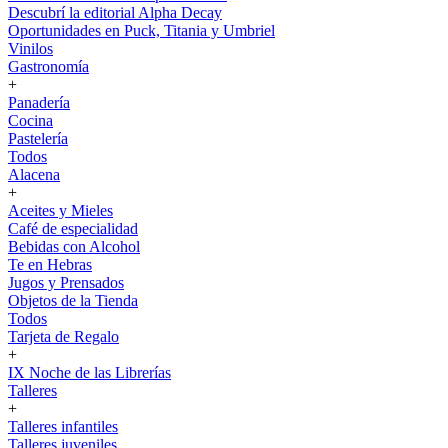
Descubrí la editorial Alpha Decay
Oportunidades en Puck, Titania y Umbriel
Vinilos
Gastronomía
+
Panadería
Cocina
Pastelería
Todos
Alacena
+
Aceites y Mieles
Café de especialidad
Bebidas con Alcohol
Te en Hebras
Jugos y Prensados
Objetos de la Tienda
Todos
Tarjeta de Regalo
+
IX Noche de las Librerías
Talleres
+
Talleres infantiles
Talleres juveniles