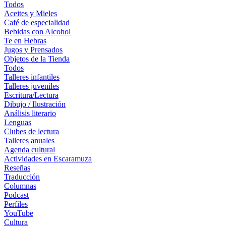
Todos
Aceites y Mieles
Café de especialidad
Bebidas con Alcohol
Te en Hebras
Jugos y Prensados
Objetos de la Tienda
Todos
Talleres infantiles
Talleres juveniles
Escritura/Lectura
Dibujo / Ilustración
Análisis literario
Lenguas
Clubes de lectura
Talleres anuales
Agenda cultural
Actividades en Escaramuza
Reseñas
Traducción
Columnas
Podcast
Perfiles
YouTube
Cultura