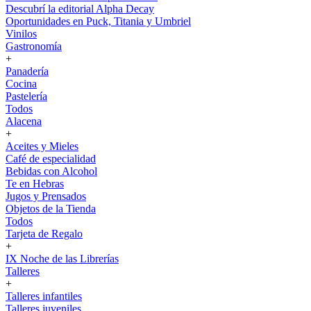
Descubrí la editorial Alpha Decay
Oportunidades en Puck, Titania y Umbriel
Vinilos
Gastronomía
+
Panadería
Cocina
Pastelería
Todos
Alacena
+
Aceites y Mieles
Café de especialidad
Bebidas con Alcohol
Te en Hebras
Jugos y Prensados
Objetos de la Tienda
Todos
Tarjeta de Regalo
+
IX Noche de las Librerías
Talleres
+
Talleres infantiles
Talleres juveniles