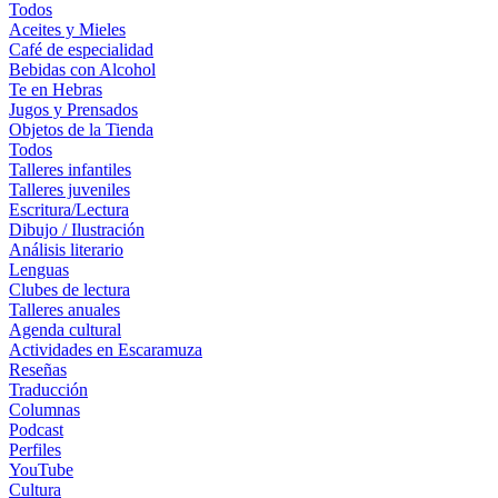
Todos
Aceites y Mieles
Café de especialidad
Bebidas con Alcohol
Te en Hebras
Jugos y Prensados
Objetos de la Tienda
Todos
Talleres infantiles
Talleres juveniles
Escritura/Lectura
Dibujo / Ilustración
Análisis literario
Lenguas
Clubes de lectura
Talleres anuales
Agenda cultural
Actividades en Escaramuza
Reseñas
Traducción
Columnas
Podcast
Perfiles
YouTube
Cultura