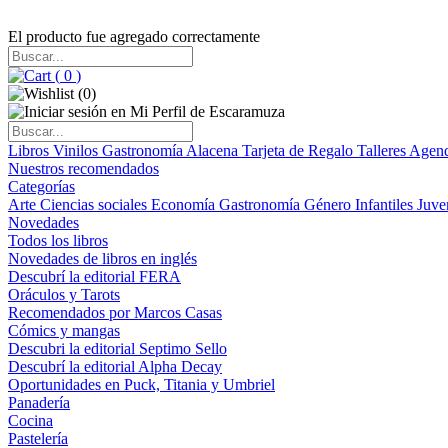
El producto fue agregado correctamente
(
0
)
(
0
)
Libros
Vinilos
Gastronomía
Alacena
Tarjeta de Regalo
Talleres
Agen
Nuestros recomendados
Categorías
Arte
Ciencias sociales
Economía
Gastronomía
Género
Infantiles
Juve
Novedades
Todos los libros
Novedades de libros en inglés
Descubrí la editorial FERA
Oráculos y Tarots
Recomendados por Marcos Casas
Cómics y mangas
Descubri la editorial Septimo Sello
Descubrí la editorial Alpha Decay
Oportunidades en Puck, Titania y Umbriel
Panadería
Cocina
Pastelería