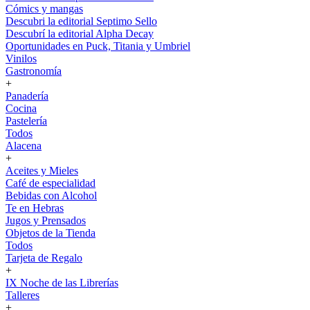
Cómics y mangas
Descubri la editorial Septimo Sello
Descubrí la editorial Alpha Decay
Oportunidades en Puck, Titania y Umbriel
Vinilos
Gastronomía
+
Panadería
Cocina
Pastelería
Todos
Alacena
+
Aceites y Mieles
Café de especialidad
Bebidas con Alcohol
Te en Hebras
Jugos y Prensados
Objetos de la Tienda
Todos
Tarjeta de Regalo
+
IX Noche de las Librerías
Talleres
+