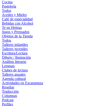
Cocina
Pastelería
Todos
Aceites y Mieles
Café de especialidad
Bebidas con Alcohol
Te en Hebras
Jugos y Prensados
Objetos de la Tienda
Todos
Talleres infantiles
Talleres juveniles
Escritura/Lectura
Dibujo / Ilustración
Análisis literario
Lenguas
Clubes de lectura
Talleres anuales
Agenda cultural
Actividades en Escaramuza
Reseñas
Traducción
Columnas
Podcast
Perfiles