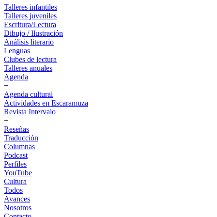
Talleres infantiles
Talleres juveniles
Escritura/Lectura
Dibujo / Ilustración
Análisis literario
Lenguas
Clubes de lectura
Talleres anuales
Agenda
+
Agenda cultural
Actividades en Escaramuza
Revista Intervalo
+
Reseñas
Traducción
Columnas
Podcast
Perfiles
YouTube
Cultura
Todos
Avances
Nosotros
Contacto