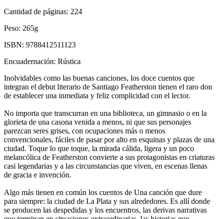
Cantidad de páginas:
224
Peso:
265g
ISBN:
9788412511123
Encuadernación:
Rústica
Inolvidables como las buenas canciones, los doce cuentos que
integran el debut literario de Santiago Featherston tienen el raro don
de establecer una inmediata y feliz complicidad con el lector.
No importa que transcurran en una biblioteca, un gimnasio o en la
glorieta de una casona venida a menos, ni que sus personajes
parezcan seres grises, con ocupaciones más o menos
convencionales, fáciles de pasar por alto en esquinas y plazas de una
ciudad. Toque lo que toque, la mirada cálida, ligera y un poco
melancólica de Featherston convierte a sus protagonistas en criaturas
casi legendarias y a las circunstancias que viven, en escenas llenas
de gracia e invención.
Algo más tienen en común los cuentos de Una canción que dure
para siempre: la ciudad de La Plata y sus alrededores. Es allí donde
se producen las despedidas y los encuentros, las derivas narrativas
que terminan en situaciones extraordinarias, las historias que