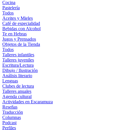
Cocina
Pastelería
Todos
Aceites y Mieles
Café de especialidad
Bebidas con Alcohol
Te en Hebras
Jugos y Prensados
Objetos de la Tienda
Todos
Talleres infantiles
Talleres juveniles
Escritura/Lectura
Dibujo / Ilustración
Análisis literario
Lenguas
Clubes de lectura
Talleres anuales
Agenda cultural
Actividades en Escaramuza
Reseñas
Traducción
Columnas
Podcast
Perfiles