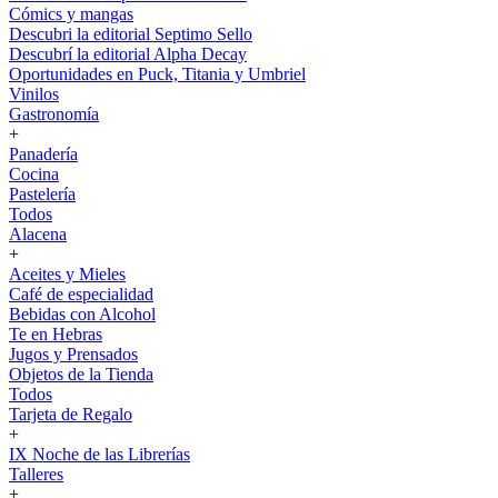
Cómics y mangas
Descubri la editorial Septimo Sello
Descubrí la editorial Alpha Decay
Oportunidades en Puck, Titania y Umbriel
Vinilos
Gastronomía
+
Panadería
Cocina
Pastelería
Todos
Alacena
+
Aceites y Mieles
Café de especialidad
Bebidas con Alcohol
Te en Hebras
Jugos y Prensados
Objetos de la Tienda
Todos
Tarjeta de Regalo
+
IX Noche de las Librerías
Talleres
+