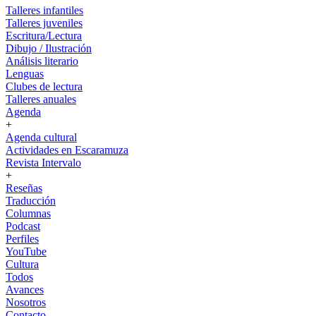
Talleres infantiles
Talleres juveniles
Escritura/Lectura
Dibujo / Ilustración
Análisis literario
Lenguas
Clubes de lectura
Talleres anuales
Agenda
+
Agenda cultural
Actividades en Escaramuza
Revista Intervalo
+
Reseñas
Traducción
Columnas
Podcast
Perfiles
YouTube
Cultura
Todos
Avances
Nosotros
Contacto