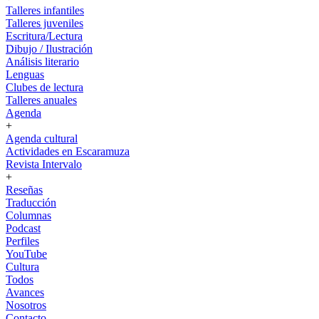
Talleres infantiles
Talleres juveniles
Escritura/Lectura
Dibujo / Ilustración
Análisis literario
Lenguas
Clubes de lectura
Talleres anuales
Agenda
+
Agenda cultural
Actividades en Escaramuza
Revista Intervalo
+
Reseñas
Traducción
Columnas
Podcast
Perfiles
YouTube
Cultura
Todos
Avances
Nosotros
Contacto