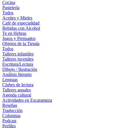
Cocina
Pastelería
Todos
Aceites y Mieles
Café de especialidad
Bebidas con Alcohol
Te en Hebras
Jugos y Prensados
Objetos de la Tienda
Todos
Talleres infantiles
Talleres juveniles
Escritura/Lectura
Dibujo / Ilustración
Análisis literario
Lenguas
Clubes de lectura
Talleres anuales
Agenda cultural
Actividades en Escaramuza
Reseñas
Traducción
Columnas
Podcast
Perfiles