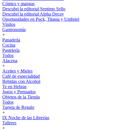
Cómics y mangas
Descubri la editorial Septimo Sello
Descubrí la editorial Alpha Decay
Oportunidades en Puck, Titania y Umbriel
Vinilos
Gastronomía
+
Panadería
Cocina
Pastelería
Todos
Alacena
+
Aceites y Mieles
Café de especialidad
Bebidas con Alcohol
Te en Hebras
Jugos y Prensados
Objetos de la Tienda
Todos
Tarjeta de Regalo
+
IX Noche de las Librerías
Talleres
+