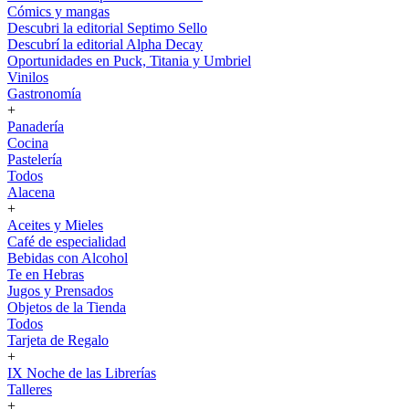
Cómics y mangas
Descubri la editorial Septimo Sello
Descubrí la editorial Alpha Decay
Oportunidades en Puck, Titania y Umbriel
Vinilos
Gastronomía
+
Panadería
Cocina
Pastelería
Todos
Alacena
+
Aceites y Mieles
Café de especialidad
Bebidas con Alcohol
Te en Hebras
Jugos y Prensados
Objetos de la Tienda
Todos
Tarjeta de Regalo
+
IX Noche de las Librerías
Talleres
+