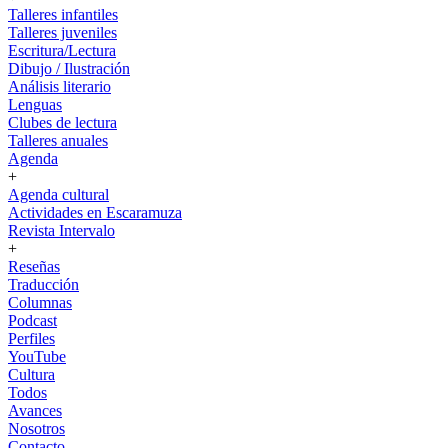
Talleres infantiles
Talleres juveniles
Escritura/Lectura
Dibujo / Ilustración
Análisis literario
Lenguas
Clubes de lectura
Talleres anuales
Agenda
+
Agenda cultural
Actividades en Escaramuza
Revista Intervalo
+
Reseñas
Traducción
Columnas
Podcast
Perfiles
YouTube
Cultura
Todos
Avances
Nosotros
Contacto