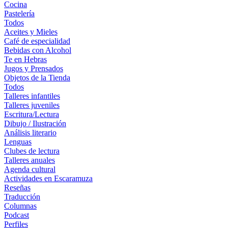
Cocina
Pastelería
Todos
Aceites y Mieles
Café de especialidad
Bebidas con Alcohol
Te en Hebras
Jugos y Prensados
Objetos de la Tienda
Todos
Talleres infantiles
Talleres juveniles
Escritura/Lectura
Dibujo / Ilustración
Análisis literario
Lenguas
Clubes de lectura
Talleres anuales
Agenda cultural
Actividades en Escaramuza
Reseñas
Traducción
Columnas
Podcast
Perfiles