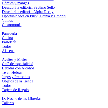
Cómics y mangas
Descubri la editorial Septimo Sello
Descubrí la editorial Alpha Decay
Oportunidades en Puck, Titania y Umbriel
Vinilos
Gastronomía
+
Panadería
Cocina
Pastelería
Todos
Alacena
+
Aceites y Mieles
Café de especialidad
Bebidas con Alcohol
Te en Hebras
Jugos y Prensados
Objetos de la Tienda
Todos
Tarjeta de Regalo
+
IX Noche de las Librerías
Talleres
+