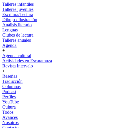
Talleres infantiles
Talleres juveniles
Escritura/Lectura
Dibujo / Ilustración
Análisis literario
Lenguas
Clubes de lectura
Talleres anuales
Agenda
+
Agenda cultural
Actividades en Escaramuza
Revista Intervalo
+
Reseñas
Traducción
Columnas
Podcast
Perfiles
YouTube
Cultura
Todos
Avances
Nosotros
Contacto