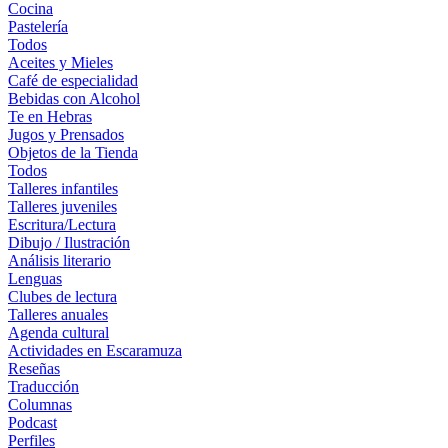
Cocina
Pastelería
Todos
Aceites y Mieles
Café de especialidad
Bebidas con Alcohol
Te en Hebras
Jugos y Prensados
Objetos de la Tienda
Todos
Talleres infantiles
Talleres juveniles
Escritura/Lectura
Dibujo / Ilustración
Análisis literario
Lenguas
Clubes de lectura
Talleres anuales
Agenda cultural
Actividades en Escaramuza
Reseñas
Traducción
Columnas
Podcast
Perfiles