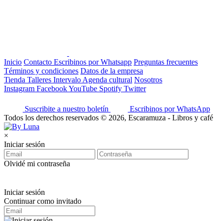
Inicio
Contacto
Escribinos por Whatsapp
Preguntas frecuentes
Términos y condiciones
Datos de la empresa
Tienda
Talleres
Intervalo
Agenda cultural
Nosotros
Instagram
Facebook
YouTube
Spotify
Twitter
Suscribite a nuestro boletín
Escribinos por WhatsApp
Todos los derechos reservados © 2026, Escaramuza - Libros y café
×
Iniciar sesión
Olvidé mi contraseña
Iniciar sesión
Continuar como invitado