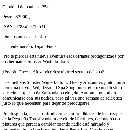
Cantidad de páginas:
354
Peso:
352000g
ISBN:
9788419252531
Dimensiones:
21 x 13.5
Encuadernación:
Tapa blanda
¡No te pierdas esta nueva aventura escalofriante protagonizada por
los hermanos Sinister-Winterbottom!
¿Podrán Theo y Alexander descubrir el secreto del spa?
Los mellizos Sinister-Winterbottom, Theo y Alexander, junto con su
hermana mayor, Wil, llegan al Spa Sanguíneo, el próximo destino
vacacional que su tía Saffronia ha elegido. Aún no han podido
comunicarse con sus padres, pero tal vez una semana de relax sea
justo lo que necesitan para dejar de preocuparse.
Por desgracia, el spa, ubicado en las profundidades de los bosques
de la Pequeña Transilvania, rodeado de laberintos, decorado con
pinturas que parecen cambiar cuando nadie está mirando y
propiedad de un hombre intimidante llamado el Conde, no es