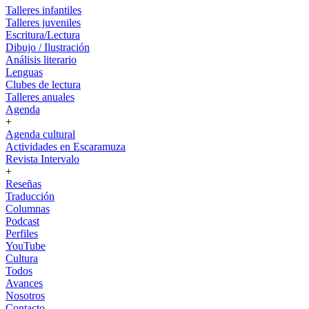
Talleres infantiles
Talleres juveniles
Escritura/Lectura
Dibujo / Ilustración
Análisis literario
Lenguas
Clubes de lectura
Talleres anuales
Agenda
+
Agenda cultural
Actividades en Escaramuza
Revista Intervalo
+
Reseñas
Traducción
Columnas
Podcast
Perfiles
YouTube
Cultura
Todos
Avances
Nosotros
Contacto