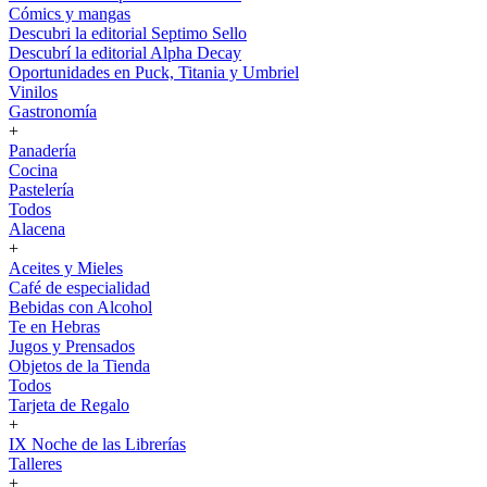
Cómics y mangas
Descubri la editorial Septimo Sello
Descubrí la editorial Alpha Decay
Oportunidades en Puck, Titania y Umbriel
Vinilos
Gastronomía
+
Panadería
Cocina
Pastelería
Todos
Alacena
+
Aceites y Mieles
Café de especialidad
Bebidas con Alcohol
Te en Hebras
Jugos y Prensados
Objetos de la Tienda
Todos
Tarjeta de Regalo
+
IX Noche de las Librerías
Talleres
+