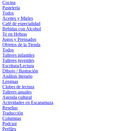
Cocina
Pastelería
Todos
Aceites y Mieles
Café de especialidad
Bebidas con Alcohol
Te en Hebras
Jugos y Prensados
Objetos de la Tienda
Todos
Talleres infantiles
Talleres juveniles
Escritura/Lectura
Dibujo / Ilustración
Análisis literario
Lenguas
Clubes de lectura
Talleres anuales
Agenda cultural
Actividades en Escaramuza
Reseñas
Traducción
Columnas
Podcast
Perfiles