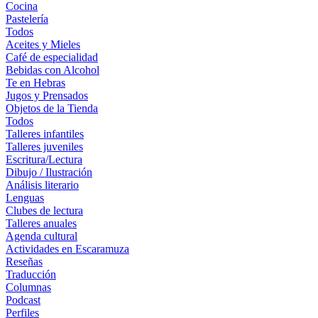
Cocina
Pastelería
Todos
Aceites y Mieles
Café de especialidad
Bebidas con Alcohol
Te en Hebras
Jugos y Prensados
Objetos de la Tienda
Todos
Talleres infantiles
Talleres juveniles
Escritura/Lectura
Dibujo / Ilustración
Análisis literario
Lenguas
Clubes de lectura
Talleres anuales
Agenda cultural
Actividades en Escaramuza
Reseñas
Traducción
Columnas
Podcast
Perfiles