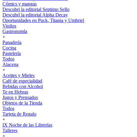
Cómics y mangas
Descubri la editorial Septimo Sello
Descubrí la editorial Alpha Decay
Oportunidades en Puck, Titania y Umbriel
Vinilos
Gastronomía
+
Panadería
Cocina
Pastelería
Todos
Alacena
+
Aceites y Mieles
Café de especialidad
Bebidas con Alcohol
Te en Hebras
Jugos y Prensados
Objetos de la Tienda
Todos
Tarjeta de Regalo
+
IX Noche de las Librerías
Talleres
+