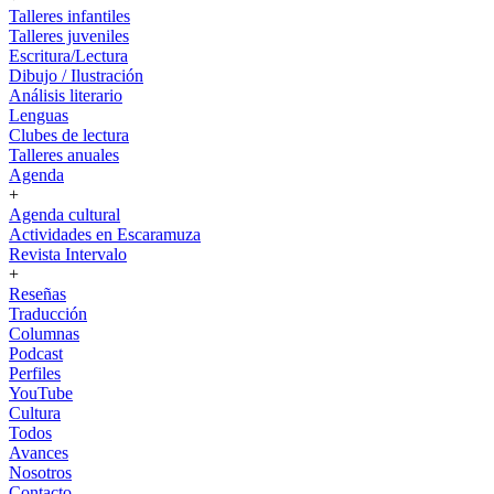
Talleres infantiles
Talleres juveniles
Escritura/Lectura
Dibujo / Ilustración
Análisis literario
Lenguas
Clubes de lectura
Talleres anuales
Agenda
+
Agenda cultural
Actividades en Escaramuza
Revista Intervalo
+
Reseñas
Traducción
Columnas
Podcast
Perfiles
YouTube
Cultura
Todos
Avances
Nosotros
Contacto