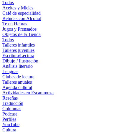
Todos
Aceites y Mieles
Café de especialidad
Bebidas con Alcohol
Te en Hebras
Jugos y Prensados
Objetos de la Tienda
Todos
Talleres infantiles
Talleres juveniles
Escritura/Lectura
Dibujo / Ilustración
Análisis literario
Lenguas
Clubes de lectura
Talleres anuales
Agenda cultural
Actividades en Escaramuza
Reseñas
Traducción
Columnas
Podcast
Perfiles
YouTube
Cultura