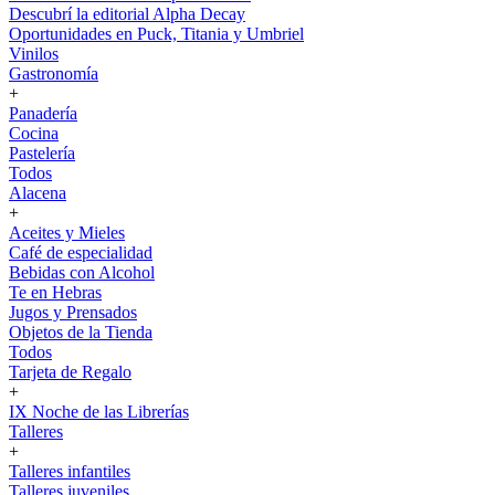
Descubrí la editorial Alpha Decay
Oportunidades en Puck, Titania y Umbriel
Vinilos
Gastronomía
+
Panadería
Cocina
Pastelería
Todos
Alacena
+
Aceites y Mieles
Café de especialidad
Bebidas con Alcohol
Te en Hebras
Jugos y Prensados
Objetos de la Tienda
Todos
Tarjeta de Regalo
+
IX Noche de las Librerías
Talleres
+
Talleres infantiles
Talleres juveniles