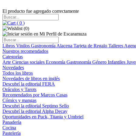
El producto fue agregado correctamente
(
0
)
(
0
)
Libros
Vinilos
Gastronomía
Alacena
Tarjeta de Regalo
Talleres
Agen
Nuestros recomendados
Categorías
Arte
Ciencias sociales
Economía
Gastronomía
Género
Infantiles
Juve
Novedades
Todos los libros
Novedades de libros en inglés
Descubrí la editorial FERA
Oráculos y Tarots
Recomendados por Marcos Casas
Cómics y mangas
Descubri la editorial Septimo Sello
Descubrí la editorial Alpha Decay
Oportunidades en Puck, Titania y Umbriel
Panadería
Cocina
Pastelería