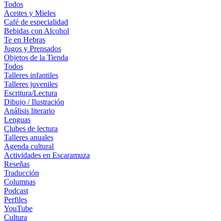
Todos
Aceites y Mieles
Café de especialidad
Bebidas con Alcohol
Te en Hebras
Jugos y Prensados
Objetos de la Tienda
Todos
Talleres infantiles
Talleres juveniles
Escritura/Lectura
Dibujo / Ilustración
Análisis literario
Lenguas
Clubes de lectura
Talleres anuales
Agenda cultural
Actividades en Escaramuza
Reseñas
Traducción
Columnas
Podcast
Perfiles
YouTube
Cultura