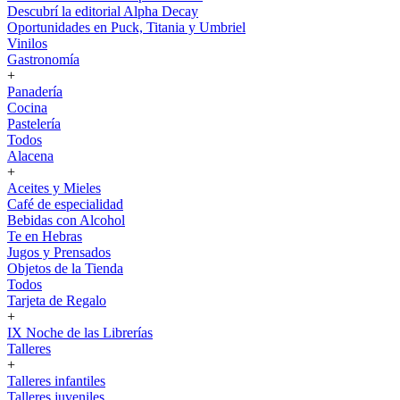
Descubrí la editorial Alpha Decay
Oportunidades en Puck, Titania y Umbriel
Vinilos
Gastronomía
+
Panadería
Cocina
Pastelería
Todos
Alacena
+
Aceites y Mieles
Café de especialidad
Bebidas con Alcohol
Te en Hebras
Jugos y Prensados
Objetos de la Tienda
Todos
Tarjeta de Regalo
+
IX Noche de las Librerías
Talleres
+
Talleres infantiles
Talleres juveniles