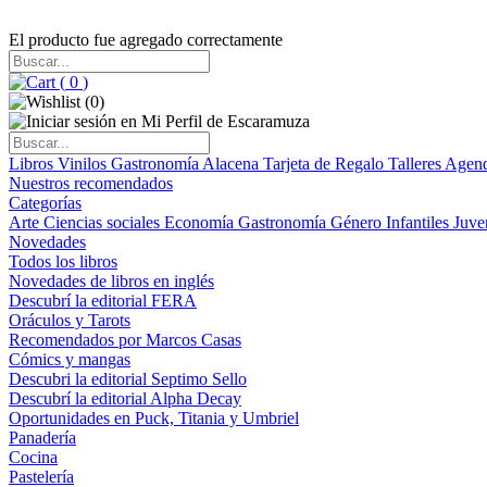
El producto fue agregado correctamente
(
0
)
(
0
)
Libros
Vinilos
Gastronomía
Alacena
Tarjeta de Regalo
Talleres
Agen
Nuestros recomendados
Categorías
Arte
Ciencias sociales
Economía
Gastronomía
Género
Infantiles
Juve
Novedades
Todos los libros
Novedades de libros en inglés
Descubrí la editorial FERA
Oráculos y Tarots
Recomendados por Marcos Casas
Cómics y mangas
Descubri la editorial Septimo Sello
Descubrí la editorial Alpha Decay
Oportunidades en Puck, Titania y Umbriel
Panadería
Cocina
Pastelería