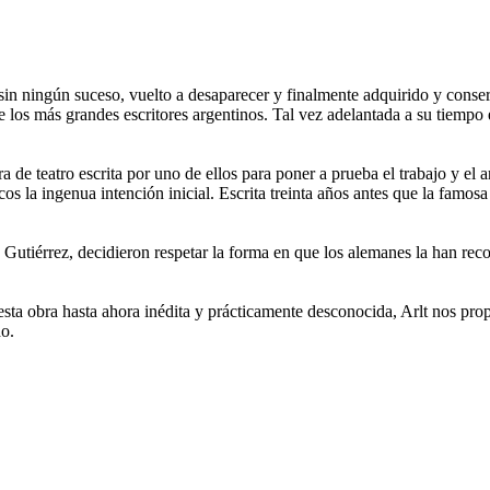
sin ningún suceso, vuelto a desaparecer y finalmente adquirido y conse
e los más grandes escritores argentinos. Tal vez adelantada a su tiempo
de teatro escrita por uno de ellos para poner a prueba el trabajo y el art
ñicos la ingenua intención inicial. Escrita treinta años antes que la fam
io Gutiérrez, decidieron respetar la forma en que los alemanes la han re
ta obra hasta ahora inédita y prácticamente desconocida, Arlt nos prop
do.