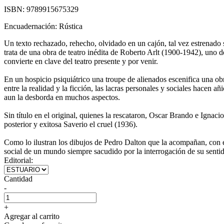
ISBN:
9789915675329
Encuadernación:
Rústica
Un texto rechazado, rehecho, olvidado en un cajón, tal vez estrenado 
trata de una obra de teatro inédita de Roberto Arlt (1900-1942), uno d
convierte en clave del teatro presente y por venir.
En un hospicio psiquiátrico una troupe de alienados escenifica una obra 
entre la realidad y la ficción, las lacras personales y sociales hacen a
aun la desborda en muchos aspectos.
Sin título en el original, quienes la rescataron, Oscar Brando e Ignac
posterior y exitosa Saverio el cruel (1936).
Como lo ilustran los dibujos de Pedro Dalton que la acompañan, con es
social de un mundo siempre sacudido por la interrogación de su senti
Editorial:
Cantidad
-
+
Agregar al carrito